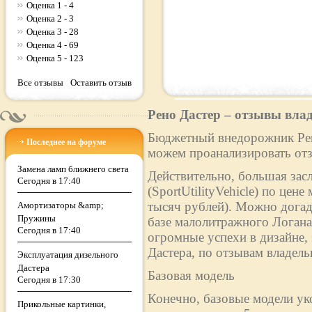
Оценка 1 - 4
Оценка 2 - 3
Оценка 3 - 28
Оценка 4 - 69
Оценка 5 - 123
Все отзывы
Оставить отзыв
Рено Дастер – отзывы вла
Бюджетный внедорожник Рено
Последнее на форуме
можем проанализировать отз
Замена ламп ближнего света
Действительно, большая зас
Сегодня в 17:40
(SportUtilityVehicle) по цен
тысяч рублей). Можно догад
Амортизаторы &amp;
Пружины
базе малолитражного Логан
Сегодня в 17:40
огромные успехи в дизайне,
Дастера, по отзывам владельц
Эксплуатация дизельного
Дастера
Базовая модель
Сегодня в 17:30
Конечно, базовые модели ук
Прикольные картинки,