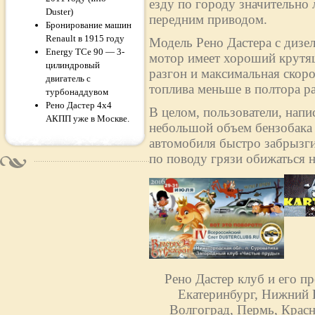
езду по городу значительно 
Duster)
передним приводом.
Бронирование машин
Renault в 1915 году
Модель Рено Дастера с дизе
Energy TCe 90 — 3-
мотор имеет хороший крутящ
цилиндровый
разгон и максимальная скоро
двигатель с
топлива меньше в полтора раз
турбонаддувом
Рено Дастер 4x4
В целом, пользователи, напи
АКПП уже в Москве.
небольшой объем бензобака (
автомобиля быстро забрызги
по поводу грязи обижаться н
Рено Дастер клуб и его п
Екатеринбург, Нижний Н
Волгоград, Пермь, Красн