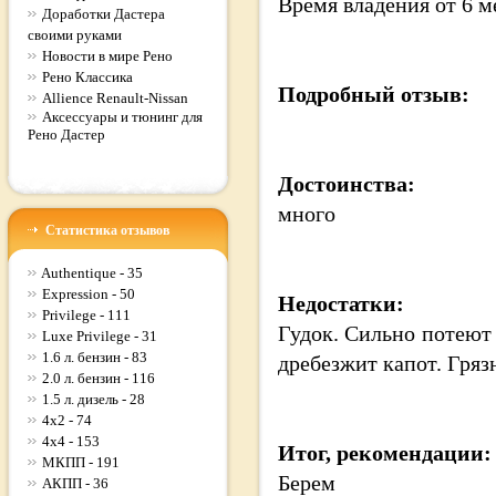
Время владения
от 6 м
Доработки Дастера
своими руками
Новости в мире Рено
Рено Классика
Подробный отзыв:
Allience Renault-Nissan
Аксессуары и тюнинг для
Рено Дастер
Достоинства:
много
Статистика отзывов
Authentique - 35
Expression - 50
Недостатки:
Privilege - 111
Гудок. Сильно потеют 
Luxe Privilege - 31
1.6 л. бензин - 83
дребезжит капот. Грязн
2.0 л. бензин - 116
1.5 л. дизель - 28
4x2 - 74
4x4 - 153
Итог, рекомендации:
МКПП - 191
Берем
АКПП - 36