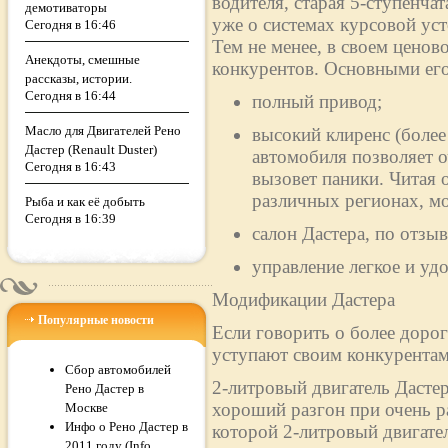
водителя, старая 5-ступенча
демотиваторы
уже о системах курсовой ус
Сегодня в 16:46
Тем не менее, в своем ценово
Анекдоты, смешные
конкурентов. Основными его
рассказы, истории.
Сегодня в 16:44
полный привод;
Масло для Двигателей Рено
высокий клиренс (более
Дастер (Renault Duster)
автомобиля позволяет о
Сегодня в 16:43
вызовет паники. Читая 
различных регионах, м
Рыба и как её добыть
Сегодня в 16:39
салон Дастера, по отз
управление легкое и уд
Модификации Дастера
Популярные новости
Если говорить о более дорог
уступают своим конкурентам
Сбор автомобилей
2-литровый двигатель Дасте
Рено Дастер в
хороший разгон при очень р
Москве
Инфо о Рено Дастер в
которой 2-литровый двигател
2011 году (Info