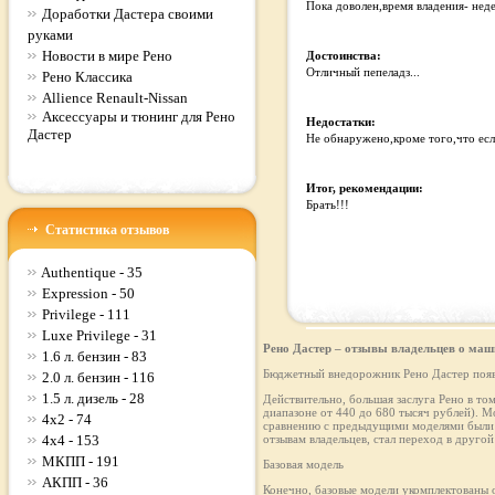
Пока доволен,время владения- нед
Доработки Дастера своими
руками
Новости в мире Рено
Достоинства:
Отличный пепеладз...
Рено Классика
Allience Renault-Nissan
Аксессуары и тюнинг для Рено
Недостатки:
Дастер
Не обнаружено,кроме того,что есл
Итог, рекомендации:
Брать!!!
Статистика отзывов
Authentique - 35
Expression - 50
Privilege - 111
Luxe Privilege - 31
Рено Дастер – отзывы владельцев о маш
1.6 л. бензин - 83
Бюджетный внедорожник Рено Дастер появи
2.0 л. бензин - 116
1.5 л. дизель - 28
Действительно, большая заслуга Рено в то
диапазоне от 440 до 680 тысяч рублей). М
4x2 - 74
сравнению с предыдущими моделями были д
4x4 - 153
отзывам владельцев, стал переход в другой 
МКПП - 191
Базовая модель
АКПП - 36
Конечно, базовые модели укомплектованы о