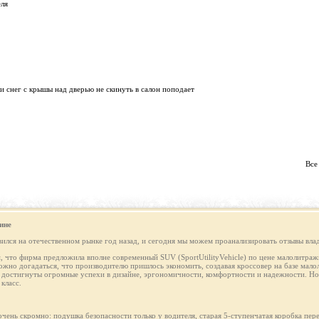
еля
и снег с крышы над дверью не скинуть в салон поподает
Все
ине
лся на отечественном рынке год назад, и сегодня мы можем проанализировать отзывы влад
м, что фирма предложила вполне современный SUV (SportUtilityVehicle) по цене малолитражн
ожно догадаться, что производителю пришлось экономить, создавая кроссовер на базе мал
остигнуты огромные успехи в дизайне, эргономичности, комфортности и надежности. Но 
класс.
чень скромно: подушка безопасности только у водителя, старая 5-ступенчатая коробка пер