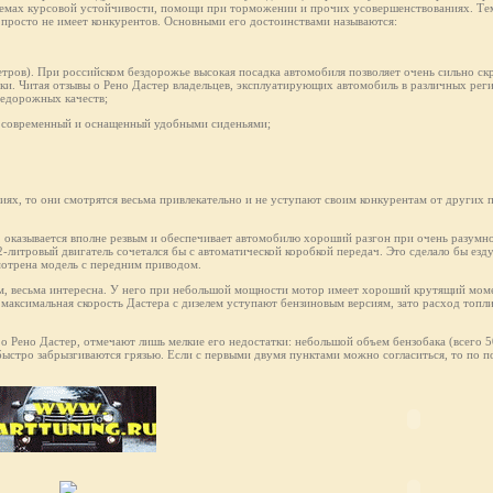
темах курсовой устойчивости, помощи при торможении и прочих усовершенствованиях. Тем
ак просто не имеет конкурентов. Основными его достоинствами называются:
етров). При российском бездорожье высокая посадка автомобиля позволяет очень сильно скр
ки. Читая отзывы о Рено Дастер владельцев, эксплуатирующих автомобиль в различных рег
недорожных качеств;
не современный и оснащенный удобными сиденьями;
ях, то они смотрятся весьма привлекательно и не уступают своим конкурентам от других 
, оказывается вполне резвым и обеспечивает автомобилю хороший разгон при очень разумн
2-литровый двигатель сочетался бы с автоматической коробкой передач. Это сделало бы езд
мотрена модель с передним приводом.
ам, весьма интересна. У него при небольшой мощности мотор имеет хороший крутящий моме
 максимальная скорость Дастерa с дизелем уступают бензиновым версиям, зато расход топли
 о Рено Дастер, отмечают лишь мелкие его недостатки: небольшой объем бензобака (всего 
 быстро забрызгиваются грязью. Если с первыми двумя пунктами можно согласиться, то по п