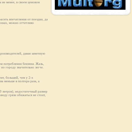
 не менее, в своем ценовом
асить впечатления от поездки, да
ионах, можно отчетливо
производителей, давая заметную
ом потреблении бензина. Жаль,
у по городу значительно легче.
нт, больший, чем у 2-х
ва меньше в полтора раза, а
50 литров), недостаточный размер
оводу грязи обижаться не стоит,