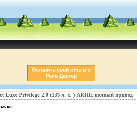
Оставить свой отзыв о
Рено Дастер
ct
Luxe Privilege
2.0
(
135
л. с.
)
АКПП
полный
привод
тыс. км