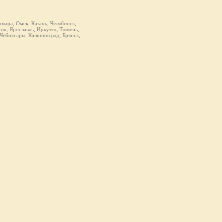
мара, Омск, Казань, Челябинск,
ок, Ярославль, Иркутск, Тюмень,
 Чебоксары, Калининград, Брянск,