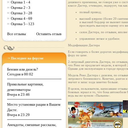
Оценка 1 - 4
дешевого приемника, не говоря уже о сис
классе Дастер, очевидно, лидирует, так к
Оценка 2 - 3
полный привод;
Оценка 3 - 28
Оценка 4 - 69
высокий клиренс (более 20 сантим
и высокий бордюр не вызовет пани
Оценка 5 - 123
проследить высокую оценку его в
салон Дастера, по отзывам, впол
Все отзывы
Оставить отзыв
управление легкое и удобное.
Модификации Дастера
Если говорить о более дорогих модификаци
фору по цене.
Последнее на форуме
2-литровый двигатель Дастера, по отзывам
что Рено не предлагает модели, в которой 
Однако для эксплуатации в городе предус
Бензин или дизель?
Сегодня в 00:02
Модель Рено Дастера с дизелем, по отзыв
литрового бензинового. Конечно, разгон и
значит и запас хода заметно больше.
Прикольные картинки,
В целом, пользователи, написавшие отзывы
демотиваторы
боковых зеркал и то, что бока автомобиля
Вчера в 23:46
ведь вы же купили «Пыльник».
Место установки рации в Вашем
Дасте.
Вчера в 23:29
Анекдоты, смешные рассказы,