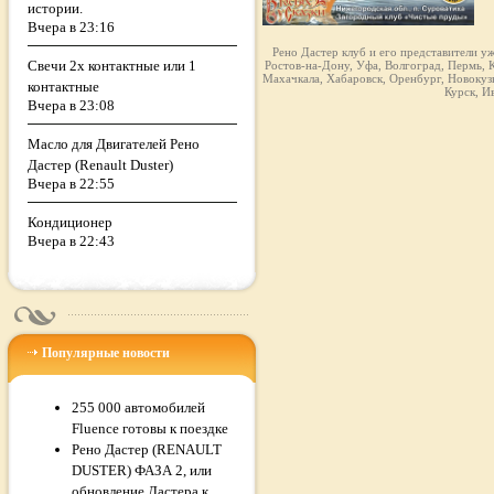
истории.
Вчера в 23:16
Рено Дастер клуб и его представители у
Свечи 2х контактные или 1
Ростов-на-Дону, Уфа, Волгоград, Пермь, К
Махачкала, Хабаровск, Оренбург, Новокузн
контактные
Курск, И
Вчера в 23:08
Масло для Двигателей Рено
Дастер (Renault Duster)
Вчера в 22:55
Кондиционер
Вчера в 22:43
Популярные новости
255 000 автомобилей
Fluence готовы к поездке
Рено Дастер (RENAULT
DUSTER) ФАЗА 2, или
обновление Дастера к