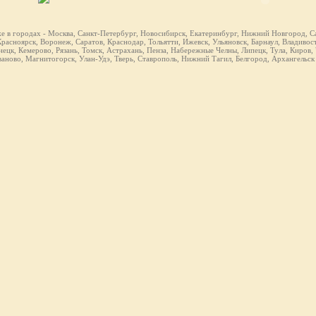
же в городах - Москва, Санкт-Петербург, Новосибирск, Екатеринбург, Нижний Новгород, Са
расноярск, Воронеж, Саратов, Краснодар, Тольятти, Ижевск, Ульяновск, Барнаул, Владивост
ецк, Кемерово, Рязань, Томск, Астрахань, Пенза, Набережные Челны, Липецк, Тула, Киров,
ваново, Магнитогорск, Улан-Удэ, Тверь, Ставрополь, Нижний Тагил, Белгород, Архангельск