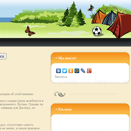
ск
Мы вместе!
Твитнуть
ельцев об этой машине.
ого седана (цена колеблется в
олитражного Логана. Однако по
главным для Дастера, по
Реклама
едач, отсутствие самого
 не менее, в своем ценовом