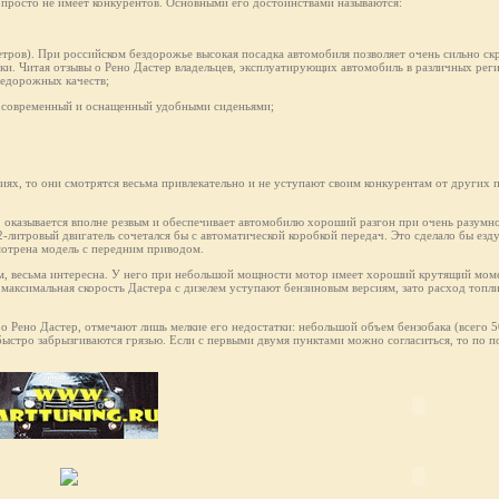
ак просто не имеет конкурентов. Основными его достоинствами называются:
етров). При российском бездорожье высокая посадка автомобиля позволяет очень сильно скр
ки. Читая отзывы о Рено Дастер владельцев, эксплуатирующих автомобиль в различных рег
недорожных качеств;
не современный и оснащенный удобными сиденьями;
ях, то они смотрятся весьма привлекательно и не уступают своим конкурентам от других 
, оказывается вполне резвым и обеспечивает автомобилю хороший разгон при очень разумн
2-литровый двигатель сочетался бы с автоматической коробкой передач. Это сделало бы езд
мотрена модель с передним приводом.
ам, весьма интересна. У него при небольшой мощности мотор имеет хороший крутящий моме
 максимальная скорость Дастерa с дизелем уступают бензиновым версиям, зато расход топли
 о Рено Дастер, отмечают лишь мелкие его недостатки: небольшой объем бензобака (всего 
 быстро забрызгиваются грязью. Если с первыми двумя пунктами можно согласиться, то по п