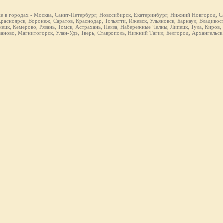
же в городах - Москва, Санкт-Петербург, Новосибирск, Екатеринбург, Нижний Новгород, Са
расноярск, Воронеж, Саратов, Краснодар, Тольятти, Ижевск, Ульяновск, Барнаул, Владивост
ецк, Кемерово, Рязань, Томск, Астрахань, Пенза, Набережные Челны, Липецк, Тула, Киров,
ваново, Магнитогорск, Улан-Удэ, Тверь, Ставрополь, Нижний Тагил, Белгород, Архангельск