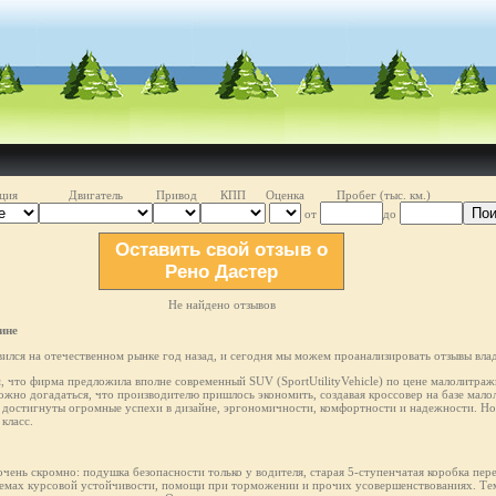
ция
Двигатель
Привод
КПП
Оценка
Пробег (тыс. км.)
Пои
от
до
Оставить свой отзыв о
Рено Дастер
Не найдено отзывов
ине
лся на отечественном рынке год назад, и сегодня мы можем проанализировать отзывы влад
м, что фирма предложила вполне современный SUV (SportUtilityVehicle) по цене малолитражн
ожно догадаться, что производителю пришлось экономить, создавая кроссовер на базе мал
остигнуты огромные успехи в дизайне, эргономичности, комфортности и надежности. Но 
класс.
чень скромно: подушка безопасности только у водителя, старая 5-ступенчатая коробка пер
темах курсовой устойчивости, помощи при торможении и прочих усовершенствованиях. Тем