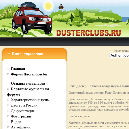
Комплекта
Панель управления
Главная
Форум Дастер Клуба
Отзывы владельцев
Рено Дастер – отзывы владельцев о маш
Бортовые журналы на
Бюджетный внедорожник Рено Дастер появи
форуме
Действительно, большая заслуга Рено в то
Характеристики и цены
диапазоне от 440 до 680 тысяч рублей). М
Дастер в России
сравнению с предыдущими моделями были д
отзывам владельцев, стал переход в другой 
Документация
Фотографии
Базовая модель
Видео
Конечно, базовые модели укомплектованы о
дешевого приемника, не говоря уже о сис
Автофрамос