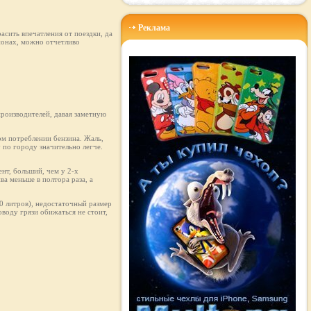
Реклама
асить впечатления от поездки, да
ионах, можно отчетливо
производителей, давая заметную
ом потреблении бензина. Жаль,
у по городу значительно легче.
нт, больший, чем у 2-х
ва меньше в полтора раза, а
50 литров), недостаточный размер
оводу грязи обижаться не стоит,