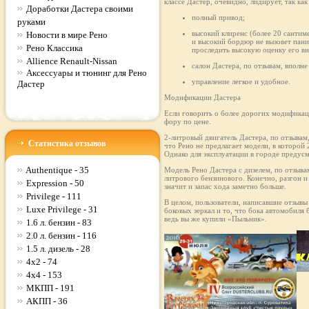
классе Дастер, очевидно, лидирует, так к
Доработки Дастера своими
полный привод;
руками
высокий клиренс (более 20 сантим
Новости в мире Рено
и высокий бордюр не вызовет пани
Рено Классика
проследить высокую оценку его в
Allience Renault-Nissan
салон Дастера, по отзывам, впол
Аксессуары и тюнинг для Рено
управление легкое и удобное.
Дастер
Модификации Дастера
Если говорить о более дорогих модификаци
фору по цене.
2-литровый двигатель Дастера, по отзывам
Статистика отзывов
что Рено не предлагает модели, в которой 
Однако для эксплуатации в городе предус
Authentique - 35
Модель Рено Дастера с дизелем, по отзыв
литрового бензинового. Конечно, разгон и
Expression - 50
значит и запас хода заметно больше.
Privilege - 111
В целом, пользователи, написавшие отзывы
Luxe Privilege - 31
боковых зеркал и то, что бока автомобиля
ведь вы же купили «Пыльник».
1.6 л. бензин - 83
2.0 л. бензин - 116
1.5 л. дизель - 28
4x2 - 74
4x4 - 153
МКПП - 191
АКПП - 36