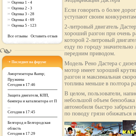
Оценка 1 - 4
Оценка 2 - 3
Если говорить о более дорог
Оценка 3 - 28
уступают своим конкурентам
Оценка 4 - 69
Оценка 5 - 123
2-литровый двигатель Дасте
хороший разгон при очень р
Все отзывы
Оставить отзыв
которой 2-литровый двигател
езду по городу значительно 
передним приводом.
Последнее на форуме
Модель Рено Дастера с дизе
мотор имеет хороший крутящ
Амортизаторы &amp;
разгон и максимальная скоро
Пружины
топлива меньше в полтора раз
Сегодня в 17:46
В целом, пользователи, напи
Защита двигателя, КПП,
небольшой объем бензобака (
бампера и катализатора от П
автомобиля быстро забрызги
...
Сегодня в 17:45
по поводу грязи обижаться н
Белгород и Белгородская
область
Сегодня в 17:29