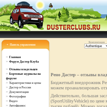
Комплектация
Панель управления
Главная
Форум Дастер Клуба
Отзывы владельцев
Бортовые журналы на
Рено Дастер – отзывы вла
форуме
Бюджетный внедорожник Рено
Характеристики и цены
можем проанализировать отз
Дастер в России
Документация
Действительно, большая зас
Фотографии
(SportUtilityVehicle) по цен
Видео
Автофрамос
тысяч рублей). Можно догад