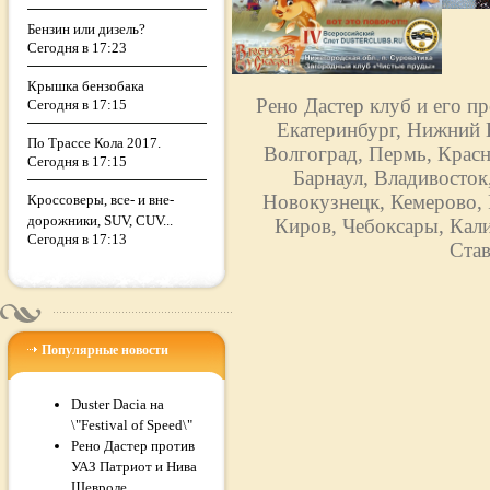
Бензин или дизель?
Сегодня в 17:23
Крышка бензобака
Рено Дастер клуб и его п
Сегодня в 17:15
Екатеринбург, Нижний Н
По Трассе Кола 2017.
Волгоград, Пермь, Красн
Сегодня в 17:15
Барнаул, Владивосток
Новокузнецк, Кемерово, 
Кроссоверы, все- и вне-
дорожники, SUV, CUV...
Киров, Чебоксары, Кали
Сегодня в 17:13
Став
Популярные новости
Duster Dacia на
\"Festival of Speed\"
Рено Дастер против
УАЗ Патриот и Нива
Шевроле