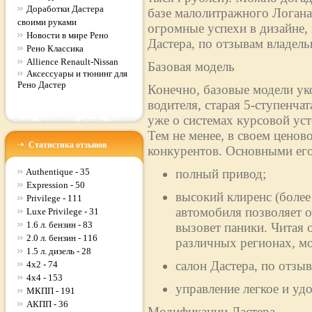
Доработки Дастера
базе малолитражного Логан
своими руками
огромные успехи в дизайне,
Новости в мире Рено
Дастера, по отзывам владельц
Рено Классика
Allience Renault-Nissan
Базовая модель
Аксессуары и тюнинг для
Рено Дастер
Конечно, базовые модели ук
водителя, старая 5-ступенча
уже о системах курсовой ус
Тем не менее, в своем ценово
Статистика отзывов
конкурентов. Основными его
Authentique - 35
полный привод;
Expression - 50
высокий клиренс (более
Privilege - 111
автомобиля позволяет о
Luxe Privilege - 31
1.6 л. бензин - 83
вызовет паники. Читая 
2.0 л. бензин - 116
различных регионах, м
1.5 л. дизель - 28
салон Дастера, по отз
4x2 - 74
4x4 - 153
управление легкое и уд
МКПП - 191
АКПП - 36
Модификации Дастера