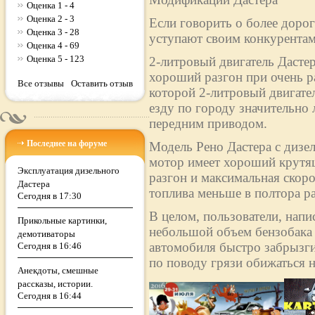
Оценка 1 - 4
Оценка 2 - 3
Если говорить о более дорог
Оценка 3 - 28
уступают своим конкурентам
Оценка 4 - 69
Оценка 5 - 123
2-литровый двигатель Дасте
хороший разгон при очень р
Все отзывы
Оставить отзыв
которой 2-литровый двигател
езду по городу значительно 
передним приводом.
Последнее на форуме
Модель Рено Дастера с дизе
мотор имеет хороший крутящ
Эксплуатация дизельного
разгон и максимальная скоро
Дастера
топлива меньше в полтора раз
Сегодня в 17:30
В целом, пользователи, напи
Прикольные картинки,
небольшой объем бензобака (
демотиваторы
автомобиля быстро забрызги
Сегодня в 16:46
по поводу грязи обижаться н
Анекдоты, смешные
рассказы, истории.
Сегодня в 16:44