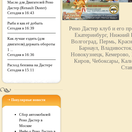
Масло для Двигателей Рено
Дастер (Renault Duster)
Сегодня в 16:43
Рыба и как её добыть
Рено Дастер клуб и его п
Сегодня в 16:39
Екатеринбург, Нижний Н
Как лучше ездить (для
Волгоград, Пермь, Красн
двигателя) держать обороты
Барнаул, Владивосток
1 ...
Новокузнецк, Кемерово, 
Сегодня в 16:36
Киров, Чебоксары, Кали
Расход бензина на Дастере
Став
Сегодня в 15:11
Популярные новости
Сбор автомобилей
Рено Дастер в
Москве
Инфо о Рено Дастер в