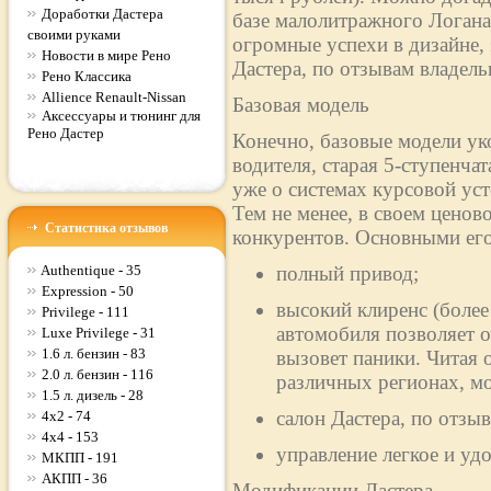
Доработки Дастера
базе малолитражного Логан
своими руками
огромные успехи в дизайне,
Новости в мире Рено
Дастера, по отзывам владельц
Рено Классика
Allience Renault-Nissan
Базовая модель
Аксессуары и тюнинг для
Рено Дастер
Конечно, базовые модели ук
водителя, старая 5-ступенча
уже о системах курсовой ус
Тем не менее, в своем ценово
Статистика отзывов
конкурентов. Основными его
Authentique - 35
полный привод;
Expression - 50
высокий клиренс (более
Privilege - 111
автомобиля позволяет о
Luxe Privilege - 31
1.6 л. бензин - 83
вызовет паники. Читая 
2.0 л. бензин - 116
различных регионах, м
1.5 л. дизель - 28
салон Дастера, по отз
4x2 - 74
4x4 - 153
управление легкое и уд
МКПП - 191
АКПП - 36
Модификации Дастера