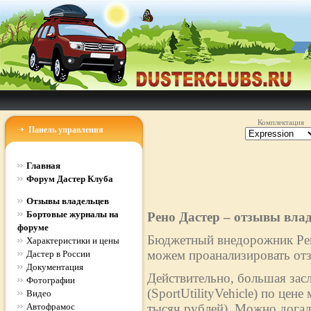
Комплектация
Панель управления
Главная
Форум Дастер Клуба
Отзывы владельцев
Бортовые журналы на
Рено Дастер – отзывы вла
форуме
Бюджетный внедорожник Рено
Характеристики и цены
можем проанализировать отз
Дастер в России
Документация
Действительно, большая зас
Фотографии
(SportUtilityVehicle) по цен
Видео
Автофрамос
тысяч рублей). Можно догад