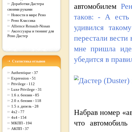
Доработки Дастера
автомобилем
Ре
своими руками
Новости в мире Рено
таков: - А есть
Рено Классика
удивился таком
Allience Renault-Nissan
Аксессуары и тюнинг для
Рено Дастер
перестали вести 
мне пришла иде
убедится в прави
Статистика отзывов
Authentique - 37
Expression - 51
Privilege - 112
Luxe Privilege - 31
1.6 л. бензин - 85
2.0 л. бензин - 118
1.5 л. дизель - 28
Набрав номер «а
4x2 - 77
4x4 - 154
что автомобиль
МКПП - 194
АКПП - 37