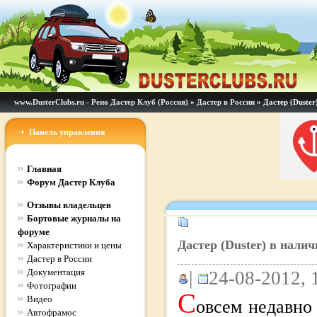
www.DusterClubs.ru - Рено Дастер Клуб (Россия)
»
Дастер в России
» Дастер (Duster
Панель управления
Главная
Форум Дастер Клуба
Отзывы владельцев
Бортовые журналы на
форуме
Дастер (Duster) в налич
Характеристики и цены
Дастер в России
Документация
|
24-08-2012, 
Фотографии
С
Видео
овсем недавно
Автофрамос