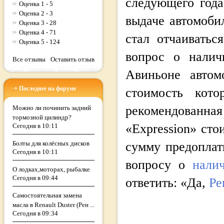
следующего года
Оценка 1 - 5
Оценка 2 - 3
выдаче автомоби
Оценка 3 - 28
Оценка 4 - 71
стал отчаиватьс
Оценка 5 - 124
вопрос о налич
Все отзывы
Оставить отзыв
Авиньоне авто
Последнее на форуме
стоимость кото
рекомендованн
Можно ли починить задний
тормозной цилиндр?
«Expression» сто
Сегодня в 10:11
Болты для колёсных дисков
сумму предоплаты
Сегодня в 10:11
вопросу о
нали
О лодках,моторах, рыбалке
Сегодня в 09:44
ответить: «Да,
Ре
Самостоятельная замена
масла в Renault Duster (Рен ...
Сегодня в 09:34