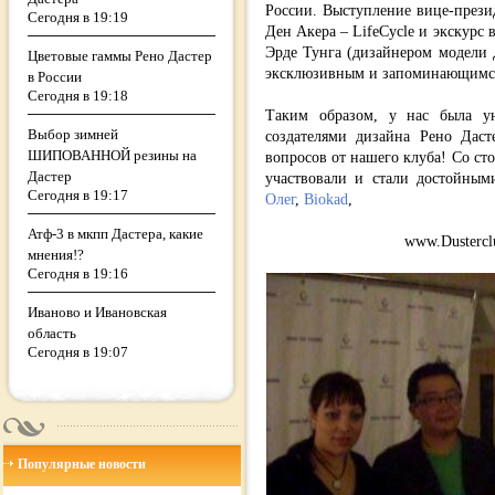
России. Выступление вице-прези
Сегодня в 19:19
Ден Акера – LifeCycle и экскурс
Эрде Тунга (дизайнером модели 
Цветовые гаммы Рено Дастер
эксклюзивным и запоминающимс
в России
Сегодня в 19:18
Таким образом, у нас была ун
Выбор зимней
создателями дизайна Рено Даст
ШИПОВАННОЙ резины на
вопросов от нашего клуба! Со ст
Дастер
участвовали и стали достойным
Сегодня в 19:17
Олег
,
Biokad
,
Атф-3 в мкпп Дастера, какие
www.Dustercl
мнения!?
Сегодня в 19:16
Иваново и Ивановская
область
Сегодня в 19:07
Популярные новости