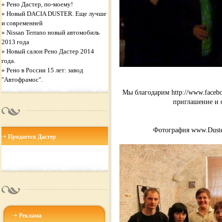
»
Рено Дастер, по-моему!
»
Новый DACIA DUSTER. Еще лучше
и современней
»
Nissan Terrano новый автомобиль
2013 года
»
Новый салон Рено Дастер 2014
года.
»
Рено в России 15 лет: завод
"Автофрамос".
Мы благодарим http://www.faceb
приглашение и 
Фотография www.Duster
Продается Дастер
Реклама