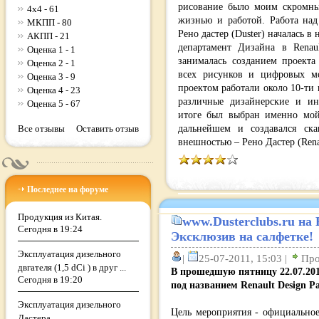
рисование было моим скромны
4x4 - 61
жизнью и работой. Работа над
МКПП - 80
Рено дастер (Duster) началась в 
АКПП - 21
департамент Дизайна в Renau
Оценка 1 - 1
занималась созданием проект
Оценка 2 - 1
всех рисунков и цифровых мо
Оценка 3 - 9
проектом работали около 10-ти 
Оценка 4 - 23
различные дизайнерские и и
Оценка 5 - 67
итоге был выбран именно мой 
дальнейшем и создавался ска
Все отзывы
Оставить отзыв
внешностью – Рено Дастер (Renau
Последнее на форуме
Продукция из Китая.
www.Dusterclubs.ru на 
Сегодня в 19:24
Эксклюзив на салфетке!
Эксплуатация дизельного
|
25-07-2011, 15:03 |
Про
двгателя (1,5 dCi ) в друг ...
В прошедшую пятницу 22.07.20
Сегодня в 19:20
под названием Renault Design Pa
Эксплуатация дизельного
Цель мероприятия - официальное
Дастера