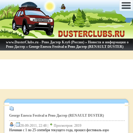
www.DusterClubs.ru - Рено Дастер Клуб (Россия)
»
Новости и информация о
Рено Дастер
» George Enescu Festival и Рено Дастер (RENAULT DUSTER)
George Enescu Festival и Рено Дастер (RENAULT DUSTER)
|
28-09-2011, 22:48 |
Просмотров: 2819
Начиная с 1 по 25 сентября текущего года, прошел фестиваль аэро