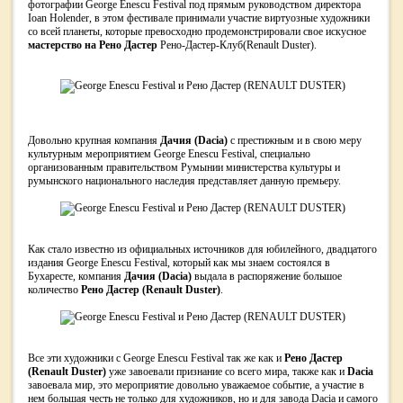
фотографии George Enescu Festival под прямым руководством директора
Ioan Holender, в этом фестивале принимали участие виртуозные художники
со всей планеты, которые превосходно продемонстрировали свое искусное
мастерство на Рено Дастер
Рено-Дастер-Клуб(Renault Duster).
Довольно крупная компания
Дачия (Dacia)
с престижным и в свою меру
культурным мероприятием George Enescu Festival, специально
организованным правительством Румынии министерства культуры и
румынского национального наследия представляет данную премьеру.
Как стало известно из официальных источников для юбилейного, двадцатого
издания George Enescu Festival, который как мы знаем состоялся в
Бухаресте, компания
Дачия (Dacia)
выдала в распоряжение большое
количество
Рено Дастер (Renault Duster)
.
Все эти художники с George Enescu Festival так же как и
Рено Дастер
(Renault Duster)
уже завоевали признание со всего мира, также как и
Dacia
завоевала мир, это мероприятие довольно уважаемое событие, а участие в
нем большая честь не только для художников, но и для завода Dacia и самого