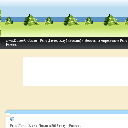
www.DusterClubs.ru - Рено Дастер Клуб (Россия)
»
Новости в мире Рено
» Рено 
России.
Рено Логан 2, или Логан в 2013 году в России.