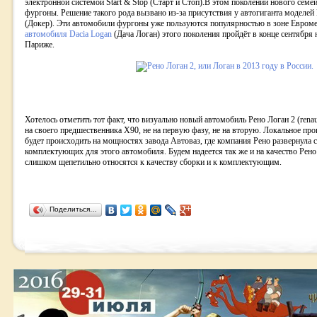
электронной системой Start & Stop (Старт и Стоп).В этом поколении нового семей
фургоны. Решение такого рода вызвано из-за присутствия у автогиганта моделей
(Докер). Эти автомобили фургоны уже пользуются популярностью в зоне Евроме
автомобиля Dacia Logan
(Дача Логан) этого поколения пройдёт в конце сентября 
Париже.
Хотелось отметить тот факт, что визуально новый автомобиль Рено Логан 2 (rena
на своего предшественника Х90, не на первую фазу, не на вторую. Локальное пр
будет происходить на мощностях завода Автоваз, где компания Рено развернула 
комплектующих для этого автомобиля. Будем надеется так же и на качество Рено
слишком щепетильно относятся к качеству сборки и к комплектующим.
Поделиться…