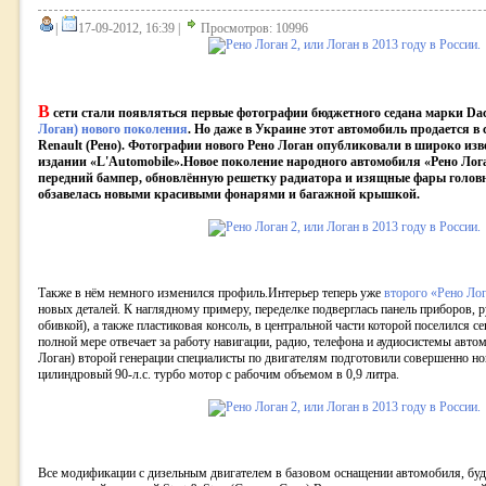
|
17-09-2012, 16:39 |
Просмотров: 10996
В
сети стали появляться первые фотографии бюджетного седана марки Dac
Логан) нового поколения
. Но даже в Украине этот автомобиль продается в
Renault (Рено). Фотографии нового Рено Логан опубликовали в широко из
издании «L'Automobile».Новое поколение народного автомобиля «Рено Ло
передний бампер, обновлённую решетку радиатора и изящные фары головно
обзавелась новыми красивыми фонарями и багажной крышкой.
Также в нём немного изменился профиль.Интерьер теперь уже
второго «Рено Ло
новых деталей. К наглядному примеру, переделке подверглась панель приборов, ру
обивкой), а также пластиковая консоль, в центральной части которой поселился с
полной мере отвечает за работу навигации, радио, телефона и аудиосистемы авто
Логан) второй генерации специалисты по двигателям подготовили совершенно но
цилиндровый 90-л.с. турбо мотор с рабочим объемом в 0,9 литра.
Все модификации с дизельным двигателем в базовом оснащении автомобиля, бу