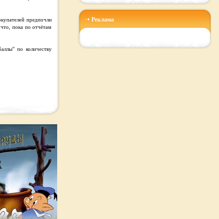
Реклама
окупателей предпочли
что, пока по отчётам
баллы” по количеству