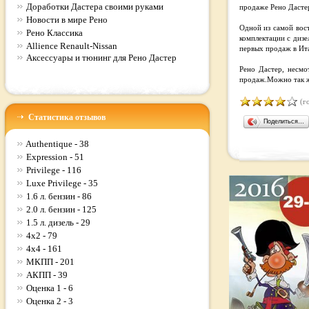
Доработки Дастера своими руками
продаже Рено Дасте
Новости в мире Рено
Одной из самой вос
Рено Классика
комплектации с диз
Allience Renault-Nissan
первых продаж в Ита
Аксессуары и тюнинг для Рено Дастер
Рено Дастер, несмо
продаж.Можно так же
(го
Статистика отзывов
Поделиться…
Authentique - 38
Expression - 51
Privilege - 116
Luxe Privilege - 35
1.6 л. бензин - 86
2.0 л. бензин - 125
1.5 л. дизель - 29
4x2 - 79
4x4 - 161
МКПП - 201
АКПП - 39
Оценка 1 - 6
Оценка 2 - 3