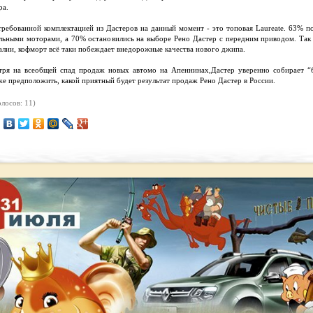
ра.
требованной комплектацией из Дастеров на данный момент - это топовая Laureate. 63% п
ельными моторами, а 70% остановились на выборе Рено Дастер с передним приводом. Так 
лии, кофморт всё таки побеждает внедорожные качества нового джипа.
тря на всеобщей спад продаж новых автомо на Апеннинах,Дастер уверенно собирает “
 предположить, какой приятный будет результат продаж Рено Дастер в России.
лосов: 11)