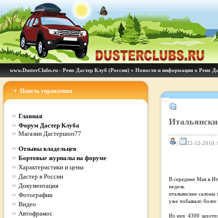
www.DusterClubs.ru - Рено Дастер Клуб (Россия)
»
Новости и информация о Рено Д
Панель управления
Главная
Итальянски
Форум Дастер Клуба
Магазин Дастершоп77
|
22-12-2010, 
Отзывы владельцев
Бортовые журналы на форуме
Характеристики и цены
Дастер в России
В середине Мая в Ит
Документация
недель
Фотографии
итальянские салоны 
уже побывало более 
Видео
Автофрамос
Из них 4300 захоте