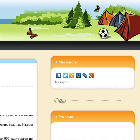
Мы вместе!
Твитнуть
 конуне, за несколько
Реклама
ерских салонах Италии
ло 600 контрактов по