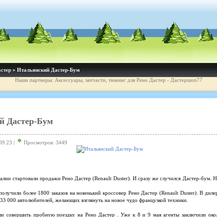
астер
» Итальянский Дастер-Бум
Наши партнеры: Аксессуары, запчасти, тюнинг для Рено Дастер - Дастершоп77
й Дастер-Бум
09:23 |
Просмотров: 3449
алии стартовали продажи Рено Дастер (Renault Duster). И сразу же случился Дастер-бум. На
получили более 1800 заказов на новенький кроссовер Рено Дастер (Renault Duster). В дил
33 000 автолюбителей, желающих взглянуть на новое чудо французкой техники.
ли совершить пробную поездку на Рено Дастер . Уже к 8 и 9 мая агенты заключили око