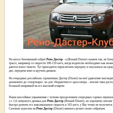
На шоссе бензиновый собрат
Рено Дастер
- а (Renault Duster) скажем так, не бл
трассе, например со скорости 100-110 км\ч, когда водителю необходимо как можн
даются вовсе тяжело. Тут приходится переключать передачу и опускаться на одну,
две, передачи вниз и крутить движок.
На очередных российских серпантинах Дастер (Duster) на моё удивление выглядит
далековато до «спорткара», но для «бюджетного» кроссовера – вполне таки досто
большой поправкой на его высокий клиренс.
Наши шоссейные упражнения с чутким преодолением очередных горных перевалов,
л.с 1,6-литрового движка для
Рено Дастер
(Renault Duster), по хорошему вполне
быстро развить его максимальную скорость в 163 км\ч, у Вас точно не получится
Силовые агрегаты на
Рено Дастер
(Duster) намного резвее своих собратьев.