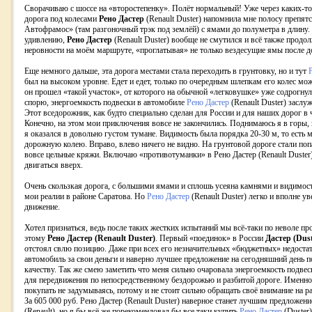
Сворачиваю с шоссе на «второстепенку». Полёт нормальный! Уже через каких-то
дорога под колесами
Рено Дастер
(Renault Duster) напомнила мне полосу препят
Автофрамос» (там разгоночный трэк под землёй) с ямами до полуметра в длину.
удивлению,
Рено Дастер
(Renault Duster) вообще не смутился и всё также продо
неровности на моём маршруте, «проглатывая» не только вездесущие ямы после д
Еще немного дальше, эта дорога местами стала переходить в грунтовку, но и тут
был на высоком уровне. Едет и едет, только по очередным шлепкам его колес мож
он прошел «такой участок», от которого на обычной «легковушке» уже содрогнул
спорю, энергоемкость подвески в автомобиле
Рено Дастер
(Renault Duster) заслу
Этот вседорожник, как будто специально сделан для России и для наших дорог в 
Конечно, на этом мои приключения вовсе не закончились. Поднимаюсь я в горы,
я оказался в довольно густом тумане. Видимость была порядка 20-30 м, то есть 
дорожную колею. Вправо, влево ничего не видно. На грунтовой дороге стали попа
вовсе цельные кряжи. Включаю «противотуманки» в Рено Дастер (Renault Duster
двигаться вверх.
Очень скользкая дорога, с большими ямами и сплошь усеяна камнями и видимост
мои реалии в районе Саратова. Но
Рено Дастер
(Renault Duster) легко и вполне у
движение.
Хотел признаться, ведь после таких жестких испытаний мы всё-таки по неволе пр
этому
Рено Дастер (Renault Duster)
. Первый «поединок» в России
Дастер (Dust
отстоял свлю позицию. Даже при всех его незначительных «бюджетных» недостатк
автомобиль за свои деньги и наверно лучшее предложение на сегодняшний день п
качеству. Так же смею заметить что меня сильно очаровала энергоемкость подве
для передвижения по непосредственному бездорожью и разбитой дороге. Именно
покупать не задумываясь, потому и не стоит сильно обращать своё внимание на 
За 605 000 руб. Рено Дастер (Renault Duster) наверное станет лучшим предложен
(Renault), но я бы всё же порекомендовал бы все таки купить
Рено Дастер
(Duster)