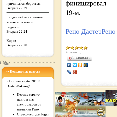
финишировал
причины,как бороться.
Вчера в 22:29
19-м.
Карданный вал - ремонт/
замена крестовин/
подвесного
Рено Дастер
Рено
Вчера в 22:24
Киров
Вчера в 22:20
(голосов: 3)
Поделиться…
Популярные новости
»
Встреча клуба 2018!
Duster-Partying!
Первые сервис-
центры для
электрокаров от
компании Рено
Стресс-тест для logan