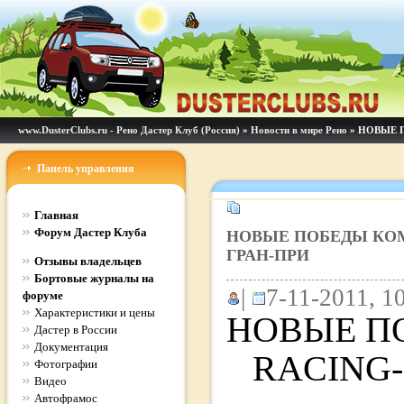
www.DusterClubs.ru - Рено Дастер Клуб (Россия)
»
Новости в мире Рено
» НОВЫЕ 
Панель управления
Главная
Форум Дастер Клуба
НОВЫЕ ПОБЕДЫ КОМ
ГРАН-ПРИ
Отзывы владельцев
Бортовые журналы на
|
7-11-2011, 10
форуме
Характеристики и цены
НОВЫЕ П
Дастер в России
Документация
RACING
Фотографии
Видео
Автофрамос