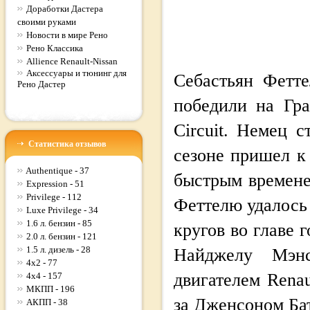
Доработки Дастера
своими руками
Новости в мире Рено
Рено Классика
Allience Renault-Nissan
Аксессуары и тюнинг для
Себастьян Фетте
Рено Дастер
победили на Гра
Circuit. Немец 
Статистика отзывов
сезоне пришел к
Authentique - 37
быстрым временем
Expression - 51
Privilege - 112
Феттелю удалось
Luxe Privilege - 34
1.6 л. бензин - 85
кругов во главе 
2.0 л. бензин - 121
1.5 л. дизель - 28
Найджелу Мэн
4x2 - 77
двигателем Rena
4x4 - 157
МКПП - 196
за Дженсоном Ба
АКПП - 38