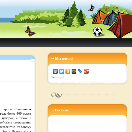
Мы вместе!
Твитнуть
 Европе, объединили
Реклама
года более 400 тысяч
 центрах, а также в
одействие сокращению
вивалентно годовому
. Завод Вальядолид в