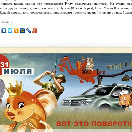
покрыть крышу здания, где производится Twizy, солнечными панелями. На стадии рас
ы для других заводов, таких как завод в Пусане (Южная Корея), Ново Место (Словения) 
Renault первым автопроизводителем, запустившим проект солнечной энергии в таких больш
лосов: 1)