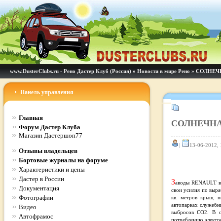
www.DusterClubs.ru - Рено Дастер Клуб (Россия)
»
Новости в мире Рено
» СОЛНЕЧ
Панель управления
Главная
СОЛНЕЧНА
Форум Дастер Клуба
Магазин Дастершоп77
|
13-06-2012, 
Отзывы владельцев
Бортовые журналы на форуме
Характеристики и цены
Дастер в России
З
аводы RENAULT во
Документация
свои усилия по выра
Фотографии
кв. метров крыш, 
автопарках служебн
Видео
выбросов CO2. В о
Автофрамос
потреблению электр