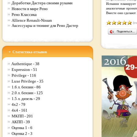
Доработки Дастера своими руками
Испании планирует 
Новости в мире Рено
аналогичные проект
Вместе они сделают 
Рено Классика
Allience Renault-Nissan
(го
Аксессуары и тюнинг для Рено Дастер
Поделиться…
Статистика отзывов
Authentique - 38
Expression - 51
Privilege - 116
Luxe Privilege - 35
1.6 л. бензин - 86
2.0 л. бензин - 125
1.5 л. дизель - 29
4x2 - 79
4x4 - 161
МКПП - 201
АКПП - 39
Оценка 1 - 6
Оценка 2 - 3