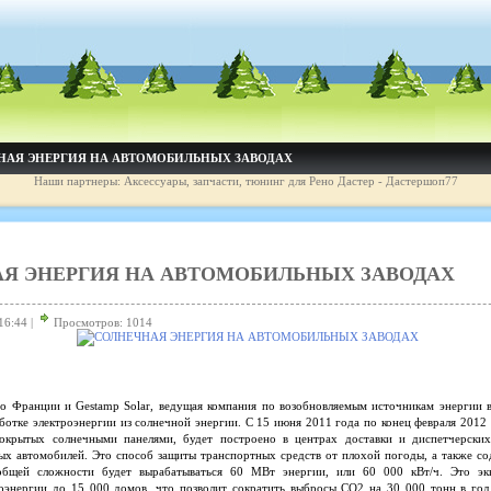
НАЯ ЭНЕРГИЯ НА АВТОМОБИЛЬНЫХ ЗАВОДАХ
Наши партнеры: Аксессуары, запчасти, тюнинг для Рено Дастер - Дастершоп77
Я ЭНЕРГИЯ НА АВТОМОБИЛЬНЫХ ЗАВОДАХ
16:44 |
Просмотров: 1014
 Франции и Gestamp Solar, ведущая компания по возобновляемым источникам энергии в
ботке электроэнергии из солнечной энергии. С 15 июня 2011 года по конец февраля 2012 
покрытых солнечными панелями, будет построено в центрах доставки и диспетчерских
ых автомобилей. Это способ защиты транспортных средств от плохой погоды, а также с
бщей сложности будет вырабатываться 60 МВт энергии, или 60 000 кВт/ч. Это эк
оэнергии до 15 000 домов, что позволит сократить выбросы CO2 на 30 000 тонн в год