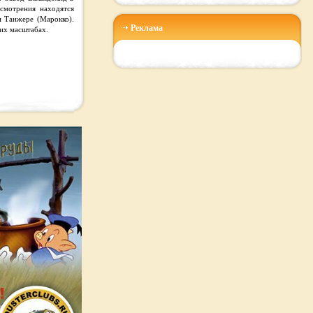
смотрения находятся
и Танжере (Марокко).
Реклама
их масштабах.