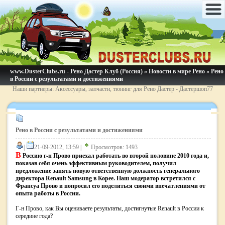
www.DusterClubs.ru - Рено Дастер Клуб (Россия)
»
Новости в мире Рено
» Рено
в России с результатами и достижениями
Наши партнеры: Аксессуары, запчасти, тюнинг для Рено Дастер - Дастершоп77
Рено в России с результатами и достижениями
|
21-09-2012, 13:59 |
Просмотров: 1493
В
Россию г-н Прово приехал работать во второй половине 2010 года и,
показав себя очень эффективным руководителем, получил
предложение занять новую ответственную должность генерального
директора Renault Samsung в Корее. Наш модератор встретился с
Франсуа Прово и попросил его поделиться своими впечатлениями от
опыта работы в России.
Г-н Прово, как Вы оцениваете результаты, достигнутые Renault в России к
середине года?