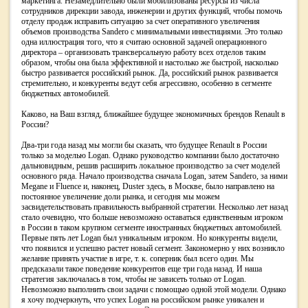
маркетинга. Незамедлительно были мобилизованы ресурсы из числа
сотрудников дирекции завода, инженерии и других функций, чтобы помочь
отделу продаж исправить ситуацию за счет оперативного увеличения
объемов производства Sandero с минимальными инвестициями. Это только
одна иллюстрация того, что я считаю основной задачей операционного
директора – организовать трансверсальную работу всех отделов таким
образом, чтобы она была эффективной и настолько же быстрой, насколько
быстро развивается российский рынок. Да, российский рынок развивается
стремительно, и конкуренты ведут себя агрессивно, особенно в сегменте
бюджетных автомобилей.
Каково, на Ваш взгляд, ближайшее будущее экономичных брендов Renault в
России?
Два-три года назад мы могли бы сказать, что будущее Renault в России
только за моделью Logan. Однако руководство компании было достаточно
дальновидным, решив расширить локальное производство за счет моделей
основного ряда. Начало производства сначала Logan, затем Sandero, за ними
Megane и Fluence и, наконец, Duster здесь, в Москве, было направлено на
постоянное увеличение доли рынка, и сегодня мы можем
засвидетельствовать правильность выбранной стратегии. Несколько лет назад
стало очевидно, что больше невозможно оставаться единственным игроком
в России в таком крупном сегменте иностранных бюджетных автомобилей.
Первые пять лет Logan был уникальным игроком. Но конкуренты видели,
что появился и успешно растет новый сегмент. Закономерно у них возникло
желание принять участие в игре, т. к. соперник был всего один. Мы
предсказали такое поведение конкурентов еще три года назад. И наша
стратегия заключалась в том, чтобы не зависеть только от Logan.
Невозможно выполнить свои задачи с помощью одной этой модели. Однако
я хочу подчеркнуть, что успех Logan на российском рынке уникален и