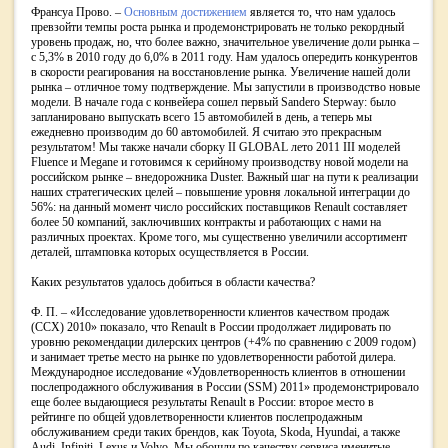
Франсуа Прово. –
Основным достижением
является то, что нам удалось
превзойти темпы роста рынка и продемонстрировать не только рекордный
уровень продаж, но, что более важно, значительное увеличение доли рынка –
с 5,3% в 2010 году до 6,0% в 2011 году. Нам удалось опередить конкурентов
в скорости реагирования на восстановление рынка. Увеличение нашей доли
рынка – отличное тому подтверждение. Мы запустили в производство новые
модели. В начале года с конвейера сошел первый Sandero Stepway: было
запланировано выпускать всего 15 автомобилей в день, а теперь мы
ежедневно производим до 60 автомобилей. Я считаю это прекрасным
результатом! Мы также начали сборку II GLOBAL лето 2011 III моделей
Fluence и Megane и готовимся к серийному производству новой модели на
российском рынке – внедорожника Duster. Важный шаг на пути к реализации
наших стратегических целей – повышение уровня локальной интеграции до
56%: на данный момент число российских поставщиков Renault составляет
более 50 компаний, заключивших контракты и работающих с нами на
различных проектах. Кроме того, мы существенно увеличили ассортимент
деталей, штамповка которых осуществляется в России.
Каких результатов удалось добиться в области качества?
Ф. П. – «Исследование удовлетворенности клиентов качеством продаж
(ССX) 2010» показало, что Renault в России продолжает лидировать по
уровню рекомендации дилерских центров (+4% по сравнению с 2009 годом)
и занимает третье место на рынке по удовлетворенности работой дилера.
Международное исследование «Удовлетворенность клиентов в отношении
послепродажного обслуживания в России (SSM) 2011» продемонстрировало
еще более выдающиеся результаты Renault в России: второе место в
рейтинге по общей удовлетворенности клиентов послепродажным
обслуживанием среди таких брендов, как Toyota, Skoda, Hyundai, а также
Audi, Infiniti, Lexus и Volvo. Мы обошли по качеству сервиса именитые