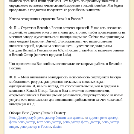
намного превысил наши прогнозы. Эта модель по-прежнему является и
определенно останется очень сильной моделью в нашей линейке. Мы будем
продолжать с гордостью предлагать ее российским клиентам.
Какова сегодняшняя стратегия Renault в России?
Ф. П. – Стратегия Renault в России остается прежней. У нас есть несколько
моделей, не слишком много, но вполне достаточно, чтобы производить их на
местном заводе и усиливать свои позиции на рынке. Сейчас мы производим
пять моделей (включая Duster). Это доказывает, что наша стратегия
является верной, ведь наша основная цель – увеличение доли рынка.
Сегодня Renault в России имеет 6%, и Россия стала 4-м по величине рынком
в Renault Group (включая продажи Lada).
Что произвело на Вас наибольшее впечатление за время работы в Renault в
России?
Ф. П. – Меня впечатлила солидарность и способность сотрудников быстро
мобилизовать ресурсы для решения нескольких сложных задач
одновременно. И, на мой взгляд, эта способность выше, чем в среднем в
компаниях Renault Group. Также я был впечатлен возможностями,
открывающимися в России: рынок развивается, существует спрос на новые
услуги, есть возможности для повышения прибыльности за счет локальной
интеграции и т. д.
Обзоры Рено Дастер (Renault Duster):
Рено Дастер клуб
,
рено дастер бензин или дизель
, н
а дороги рено дастер
,
фото рено дастер
,
тест рено дастер
,
рено дастер фото
,
дастер
,
рено дастер
видео
,
рено дастер в России
,
duster
.