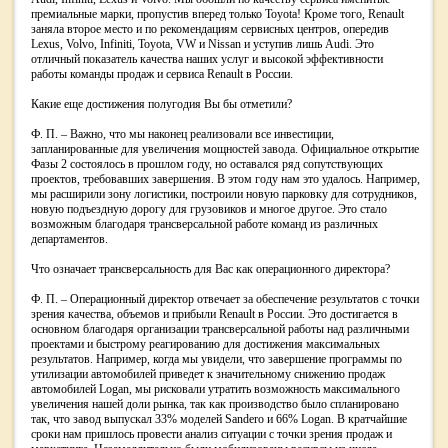
премиальные марки, пропустив вперед только Toyota! Кроме того, Renault
заняла второе место и по рекомендациям сервисных центров, опередив
Lexus, Volvo, Infiniti, Toyota, VW и Nissan и уступив лишь Audi. Это
отличный показатель качества наших услуг и высокой эффективности
работы команды продаж и сервиса Renault в России.
Какие еще достижения полугодия Вы бы отметили?
Ф. П. – Важно, что мы наконец реализовали все инвестиции,
запланированные для увеличения мощностей завода. Официальное открытие
Фазы 2 состоялось в прошлом году, но оставался ряд сопутствующих
проектов, требовавших завершения. В этом году нам это удалось. Например,
мы расширили зону логистики, построили новую парковку для сотрудников,
новую подъездную дорогу для грузовиков и многое другое. Это стало
возможным благодаря трансверсальной работе команд из различных
департаментов.
Что означает трансверсальность для Вас как операционного директора?
Ф. П. – Операционный директор отвечает за обеспечение результатов с точки
зрения качества, объемов и прибыли Renault в России. Это достигается в
основном благодаря организации трансверсальной работы над различными
проектами и быстрому реагированию для достижения максимальных
результатов. Например, когда мы увидели, что завершение программы по
утилизации автомобилей приведет к значительному снижению продаж
автомобилей Logan, мы рисковали утратить возможность максимального
увеличения нашей доли рынка, так как производство было спланировано
так, что завод выпускал 33% моделей Sandero и 66% Logan. В кратчайшие
сроки нам пришлось провести анализ ситуации с точки зрения продаж и