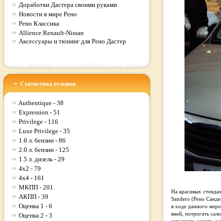
Доработки Дастера своими руками
Новости в мире Рено
Рено Классика
Allience Renault-Nissan
Аксессуары и тюнинг для Рено Дастер
Статистика отзывов
Authentique - 38
Expression - 51
Privilege - 116
Luxe Privilege - 35
1.6 л. бензин - 86
2.0 л. бензин - 125
1.5 л. дизель - 29
4x2 - 79
4x4 - 161
МКПП - 201
На красивых стендах
АКПП - 39
Sandero (Рено Санде
Оценка 1 - 6
в ходе данного меро
вней, потрогать сал
Оценка 2 - 3