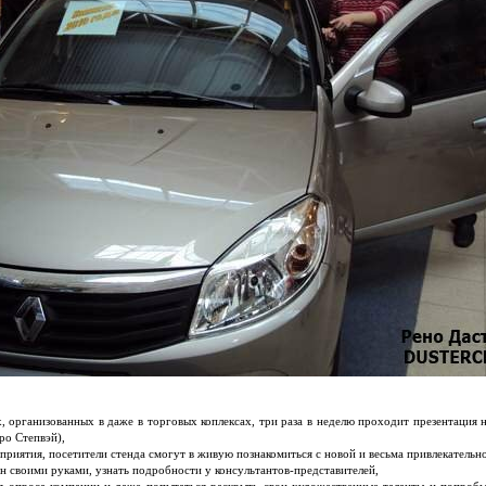
, организованных в даже в торговых коплексах, три раза в неделю проходит презентация 
ро Степвэй),
приятия, посетители стенда смогут в живую познакомиться с новой и весьма привлекатель
он своими руками, узнать подробности у консультантов-представителей,