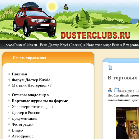
www.DusterClubs.ru - Рено Дастер Клуб (Россия)
»
Новости в мире Рено
» В торговы
Панель управления
Главная
В торговых 
Форум Дастер Клуба
Магазин Дастершоп77
|
8-03-2011, 0
Отзывы владельцев
Необычайный промо-
Бортовые журналы на форуме
автомобильных центр
Характеристики и цены
Дастер в России
Документация
Фотографии
Видео
Автофрамос