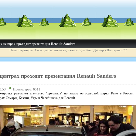
х центрах проходит презентация Renault Sandero
Наши партнеры: Аксессуары, запчасти, тюнинг для Рено Дастер - Дастершоп77
центрах проходит презентация Renault Sandero
0:53 |
Просмотров: 6511
проект реализует агентство "Брусилов" по заказу от торговой марки Рено в России,
ах Самары, Казани, Уфы и Челябинска для Renault.