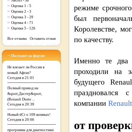
АКПП - 38
Оценка 1 - 5
режиме срочного
Оценка 2 - 3
был первонача
Оценка 3 - 29
Оценка 4 - 71
Королевстве, мо
Оценка 5 - 126
по качеству.
Все отзывы
Оставить отзыв
Последнее на форуме
Именно те два 
Не влезает ли Россия в
проходили на з
новый Афган?
Сегодня в 21:01
будущего Renau
Полный привод на
праздновался 
&quot;Дастер&quot;
(Renault Duste ...
компании
Renault
Сегодня в 20:39
Новый dCi о 109 коняках!
Сегодня в 20:06
от проверк
программа для диагностики