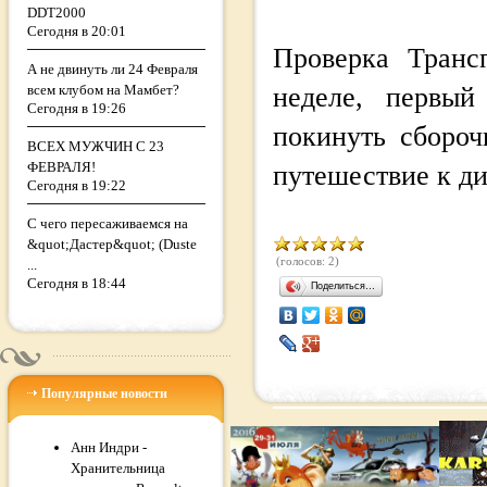
DDT2000
Сегодня в 20:01
Проверка Транс
А не двинуть ли 24 Февраля
всем клубом на Мамбет?
неделе, первы
Сегодня в 19:26
покинуть сбороч
ВСЕХ МУЖЧИН С 23
ФЕВРАЛЯ!
путешествие к д
Сегодня в 19:22
С чего пересаживаемся на
&quot;Дастер&quot; (Duste
(голосов: 2)
...
Сегодня в 18:44
Поделиться…
Популярные новости
Анн Индри -
Хранительница