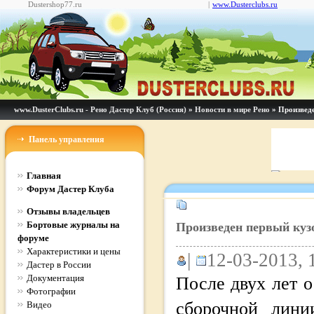
Dustershop77.ru
|
www.Dusterclubs.ru
www.DusterClubs.ru - Рено Дастер Клуб (Россия)
»
Новости в мире Рено
» Произвед
Панель управления
Главная
Форум Дастер Клуба
Отзывы владельцев
Бортовые журналы на
Произведен первый куз
форуме
Характеристики и цены
|
12-03-2013, 
Дастер в России
Документация
После двух лет 
Фотографии
сборочной линии
Видео