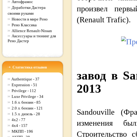
Автофрамос
произвел первы
Доработки Дастера
своими руками
(Renault Trafic).
Новости в мире Рено
Рено Классика
Allience Renault-Nissan
Аксессуары и тюнинг для
Рено Дастер
Статистика отзывов
завод в Sa
Authentique - 37
2013
Expression - 51
Privilege - 112
Luxe Privilege - 34
1.6 л. бензин - 85
2.0 л. бензин - 121
Sandouville (Ф
1.5 л. дизель - 28
4x2 - 77
изменения бы
4x4 - 157
МКПП - 196
Строительство 