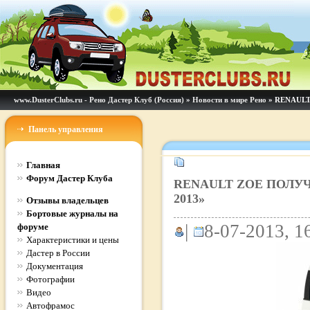
www.DusterClubs.ru - Рено Дастер Клуб (Россия)
»
Новости в мире Рено
» RENAUL
Панель управления
Главная
Форум Дастер Клуба
RENAULT ZOE ПОЛУ
2013»
Отзывы владельцев
Бортовые журналы на
|
8-07-2013, 1
форуме
Характеристики и цены
Дастер в России
Документация
Фотографии
Видео
Автофрамос