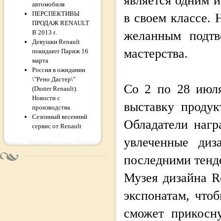
является одним 
автомобиля
ПЕРСПЕКТИВЫ
в своем классе.
ПРОДАЖ RENAULT
В 2013 г.
желанным подтв
Девушки Renault
мастерства.
покидают Париж 16
марта
Россия в ожидании
\"Рено Дастер\"
Со 2 по 28 июл
(Duster Renault).
Новости с
выставку продук
производства.
Сезонный весенний
Обладатели нагр
сервис от Renault
увлеченные диз
последними тенд
Музея дизайна R
экспонатам, что
сможет прикосн