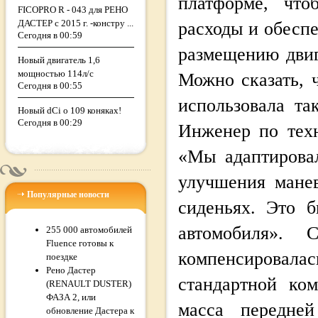
платформе, что
FICOPRO R - 043 для РЕНО
ДАСТЕР с 2015 г. -констру ...
расходы и обесп
Сегодня в 00:59
размещению двиг
Новый двигатель 1,6
мощностью 114л/с
Можно сказать, 
Сегодня в 00:55
использовала та
Новый dCi о 109 коняках!
Сегодня в 00:29
Инженер по тех
«Мы адаптировал
улучшения манев
Популярные новости
сиденьях. Это б
автомобиля». 
255 000 автомобилей
Fluence готовы к
компенсировалас
поездке
Рено Дастер
стандартной ко
(RENAULT DUSTER)
ФАЗА 2, или
масса передней
обновление Дастера к