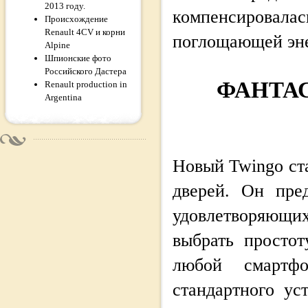
2013 году.
компенсировалас
Происхождение
Renault 4CV и корни
поглощающей эне
Alpine
Шпионские фото
Российского Дастера
ФАНТА
Renault production in
Argentina
Новый Twingo ст
дверей. Он пре
удовлетворяющи
выбрать просто
любой смартф
стандартного ус