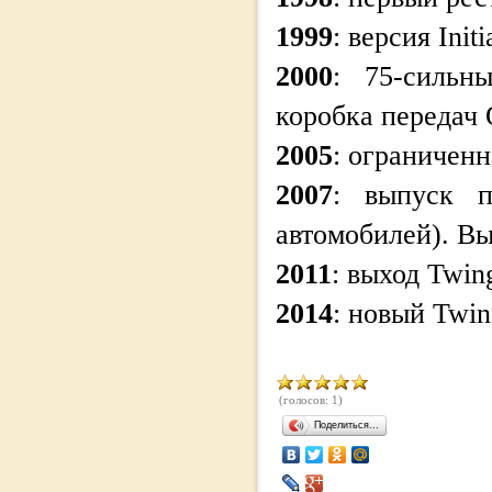
1999
: версия Initi
2000
: 75-сильн
коробка передач Q
2005
: ограниченн
2007
: выпуск п
автомобилей). Вы
2011
: выход Twing
2014
: новый Twi
(голосов: 1)
Поделиться…