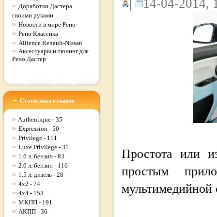
|
14-04-2014, 
Доработки Дастера
своими руками
Новости в мире Рено
Рено Классика
Allience Renault-Nissan
Аксессуары и тюнинг для
Рено Дастер
Статистика отзывов
Authentique - 35
Expression - 50
Privilege - 111
Luxe Privilege - 31
Простота или и
1.6 л. бензин - 83
2.0 л. бензин - 116
простым прил
1.5 л. дизель - 28
4x2 - 74
мультимедийной 
4x4 - 153
МКПП - 191
АКПП - 36