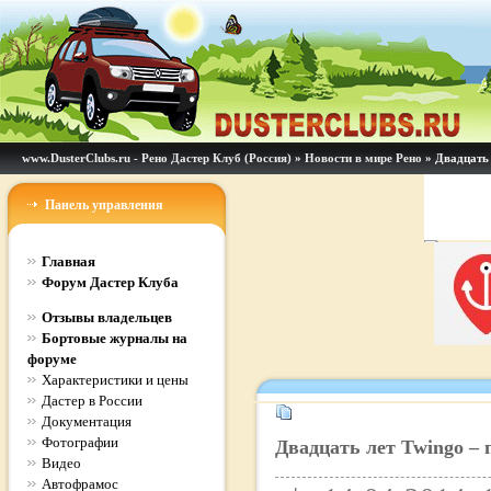
www.DusterClubs.ru - Рено Дастер Клуб (Россия)
»
Новости в мире Рено
» Двадцать 
Панель управления
Главная
Форум Дастер Клуба
Отзывы владельцев
Бортовые журналы на
форуме
Характеристики и цены
Дастер в России
Документация
Фотографии
Двадцать лет Twingo – 
Видео
Автофрамос