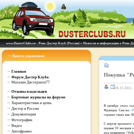
www.DusterClubs.ru - Рено Дастер Клуб (Россия)
»
Новости и информация о Рено Д
Панель управления
Главная
Покупка "Ре
Форум Дастер Клуба
Магазин Дастершоп77
|
28-11-2011, 
Отзывы владельцев
Бортовые журналы на форуме
Характеристики и цены
В октябре этого го
Дастер в России
Франции. Сам же
«Р
Документация
странах таких как: 
Фотографии
С апреля прошлого г
Видео
первые 10 месяцев г
Автофрамос
под названием «Volk