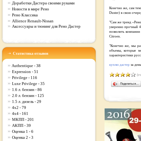
Доработки Дастера своими руками
Конечно же, сам тем
Новости в мире Рено
Duster) в свою очер
Рено Классика
Allience Renault-Nissan
"Сам же тренд «Рено
Аксессуары и тюнинг для Рено Дастер
уверенно прочный 4×
позволить компании
Citroen.
"Конечно же, мы ра
объемы, которые м
Статистика отзывов
характеристики русс
куплю дастер
за ден
Authentique - 38
Expression - 51
(го
Privilege - 116
Luxe Privilege - 35
Поделиться…
1.6 л. бензин - 86
2.0 л. бензин - 125
1.5 л. дизель - 29
4x2 - 79
4x4 - 161
МКПП - 201
АКПП - 39
Оценка 1 - 6
Оценка 2 - 3