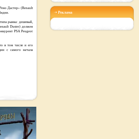
Рено Дастер» (Renault
Реклама
Индии.
 типа рынка: дешевый,
enault Duster) должен
онкурент PSA Peugeot
то в том числе и его
ции с самого начала