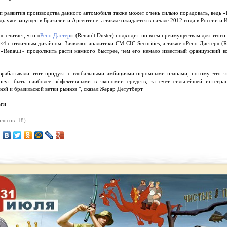
п развития производства данного автомобиля также может очень сильно порадовать, ведь «
едь уже запущен в Бразилии и Аргентине, а также ожидается в начале 2012 года в России и 
» считает, что «
Рено Дастер
» (Renault Duster) подходит по всем преимуществам для этого
4 с отличным дизайном. Заявляют аналитики CM-CIC Securities, а также «Рено Дастер» (R
 «Renault» продолжить расти намного быстрее, чем его немало известный французский к
зрабатывали этот продукт с глобальными амбициями огромными планами, потому что э
огут быть наиболее эффективными в экономии средств, за счет сильнейшей интегра
кой и бразильской ветки рынков ", сказал Жерар Детутберт
ьги
лосов: 18)