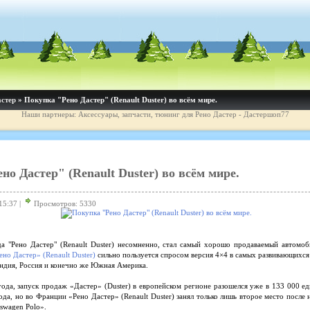
астер
» Покупка "Рено Дастер" (Renault Duster) во всём мире.
Наши партнеры: Аксессуары, запчасти, тюнинг для Рено Дастер - Дастершоп77
но Дастер" (Renault Duster) во всём мире.
15:37 |
Просмотров: 5330
да "Рено Дастер" (Renault Duster) несомненно, стал самый хорошо продаваемый автомоб
ено Дастер» (Renault Duster)
сильно пользуется спросом версия 4×4 в самых развивающихся
Индия, Россия и конечно же Южная Америка.
ода, запуск продаж «Дастер» (Duster) в европейском регионе разошелся уже в 133 000 е
ода, но во Франции «Рено Дастер» (Renault Duster) занял только лишь второе место после
swagen Polo».