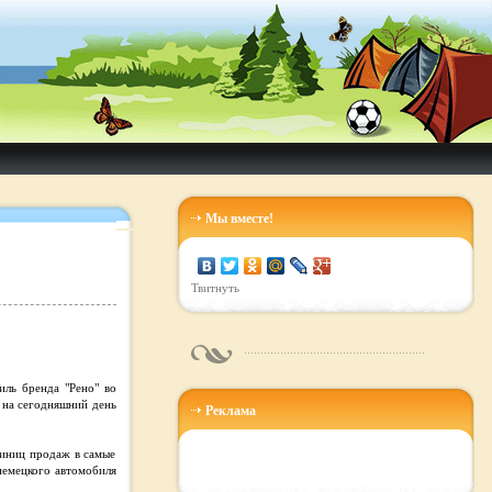
Мы вместе!
Твитнуть
иль бренда "Рено" во
 на сегодняшний день
Реклама
диниц продаж в самые
 немецкого автомобиля