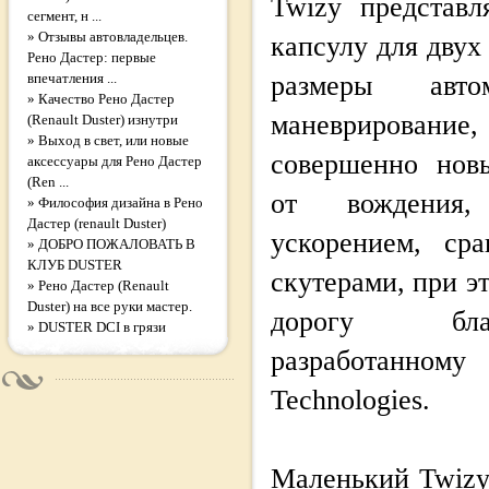
Twizy представ
сегмент, н ...
»
Отзывы автовладельцев.
капсулу для двух
Рено Дастер: первые
впечатления ...
размеры авто
»
Качество Рено Дастер
маневрирова
(Renault Duster) изнутри
»
Выход в свет, или новые
совершенно нов
аксеcсуары для Рено Дастер
(Ren ...
от вождения, 
»
Философия дизайна в Рено
Дастер (renault Duster)
ускорением, ср
»
ДОБРО ПОЖАЛОВАТЬ В
КЛУБ DUSTER
скутерами, при э
»
Рено Дастер (Renault
Duster) на все руки мастер.
дорогу бла
»
DUSTER DCI в грязи
разработанно
Technologies.
Маленький Twizy