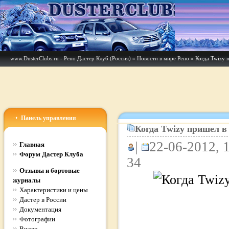
www.DusterClubs.ru - Рено Дастер Клуб (Россия)
»
Новости в мире Рено
» Когда Twizy 
Панель управления
Когда Twizy пришел в 
|
22-06-2012, 1
Главная
Форум Дастер Клуба
34
Отзывы и бортовые
журналы
Характеристики и цены
Дастер в России
Документация
Фотографии
Видео