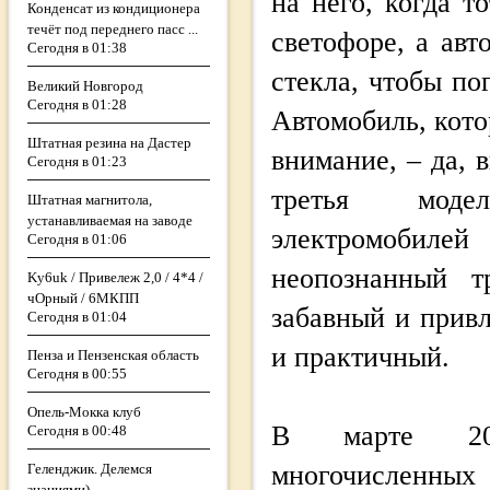
на него, когда т
Конденсат из кондиционера
течёт под переднего пасс ...
светофоре, а ав
Сегодня в 01:38
стекла, чтобы по
Великий Новгород
Сегодня в 01:28
Автомобиль, кото
Штатная резина на Дастер
внимание, – да, в
Сегодня в 01:23
третья мод
Штатная магнитола,
устанавливаемая на заводе
электромоб
Сегодня в 01:06
неопознанный т
Ky6uk / Привележ 2,0 / 4*4 /
чОрный / 6МКПП
забавный и прив
Сегодня в 01:04
и практичный.
Пенза и Пензенская область
Сегодня в 00:55
Опель-Мокка клуб
В марте 20
Сегодня в 00:48
многочисленны
Геленджик. Делемся
знаниями)