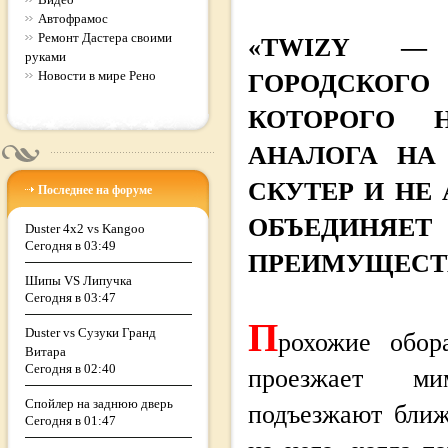
Автофрамос
Ремонт Дастера своими
«TWIZY —
руками
Новости в мире Рено
ГОРОДСКОГО
КОТОРОГО 
АНАЛОГА НА
СКУТЕР И НЕ
Последнее на форуме
ОБЪЕДИН
Duster 4x2 vs Kangoo
Сегодня в 03:49
ПРЕИМУЩЕСТВ
Шипы VS Липучка
Сегодня в 03:47
П
Duster vs Cузуки Гранд
рохожие обор
Витара
Сегодня в 02:40
проезжает ми
Спойлер на заднюю дверь
подъезжают ближ
Сегодня в 01:47