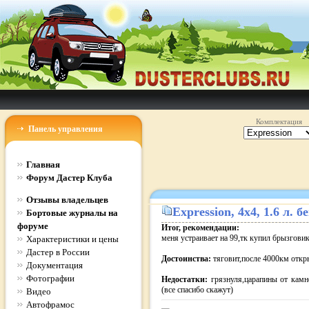
Комплектация
Панель управления
Главная
Форум Дастер Клуба
Отзывы владельцев
Expression
, 4x4, 1.6 л.
Бортовые журналы на
форуме
Итог, рекомендации:
меня устраивает на 99,тк купил брызгови
Характеристики и цены
Дастер в России
Достоинства:
тяговит,после 4000км откр
Документация
Фотографии
Недостатки:
грязнуля,царапины от камн
(все спасибо скажут)
Видео
Автофрамос