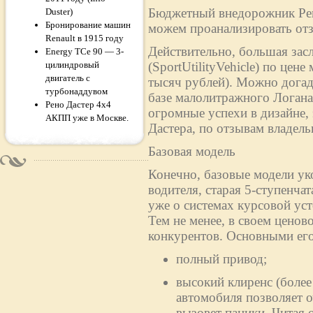
Бюджетный внедорожник Рено
Duster)
Бронирование машин
можем проанализировать отз
Renault в 1915 году
Действительно, большая зас
Energy TCe 90 — 3-
цилиндровый
(SportUtilityVehicle) по цен
двигатель с
тысяч рублей). Можно догад
турбонаддувом
базе малолитражного Логан
Рено Дастер 4x4
огромные успехи в дизайне,
АКПП уже в Москве.
Дастера, по отзывам владельц
Базовая модель
Конечно, базовые модели ук
водителя, старая 5-ступенча
уже о системах курсовой ус
Тем не менее, в своем ценово
конкурентов. Основными его
полный привод;
высокий клиренс (более
автомобиля позволяет о
вызовет паники. Читая 