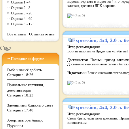
морозы, дерганье в мороз на 4 и 5 пере
Оценка 1 - 4
хлипкая, трещины ЛПК в крыше.
Оценка 2 - 3
Оценка 3 - 28
(4 из
5
)
Оценка 4 - 69
Оценка 5 - 123
Все отзывы
Оставить отзыв
Expression
, 4x4, 2.0 л.
Итог, рекомендации:
Если не накопил на Прадо или хотябы на 
Последнее на форуме
Достоинства:
Полный привод отключа
Достаточно вместительный салон и багаж
Рыба и как её добыть
Недостатки:
Бокс с кнопками стекло-под
Сегодня в 18:26
(5 из
5
)
Прикольные картинки,
демотиваторы
Сегодня в 18:23
Замена ламп ближнего света
Expression
, 4x4, 2.0 л.
Сегодня в 17:40
Итог, рекомендации:
Стоит брать, если цена адекватна. При
Амортизаторы &amp;
излишеством
Пружины