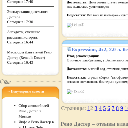
Сегодня в 17:40
Достоинства:
Цена соответствует ожидан
нет, полностью удовлетворен.
Эксплуатация дизельного
Недостатки:
Все таки не иномарка - чувс
Дастера
Сегодня в 17:30
(4 из
5
)
Анекдоты, смешные
рассказы, истории.
Сегодня в 16:44
Expression
, 4x2, 2.0 л.
Масло для Двигателей Рено
Итог, рекомендации:
Дастер (Renault Duster)
Отличное приобретение, у Вас появится 
Сегодня в 16:43
Достоинства:
мягкий ход, отличная дина
Недостатки:
огрехи сборки "автофрамос
неважно состыкованы бамперы с кузовом; 
Популярные новости
(5 из
5
)
Сбор автомобилей
Страницы:
1
2
3
4
5
6
7
8
9
1
Рено Дастер в
Москве
Инфо о Рено Дастер в
Рено Дастер – отзывы вла
2011 году (Info