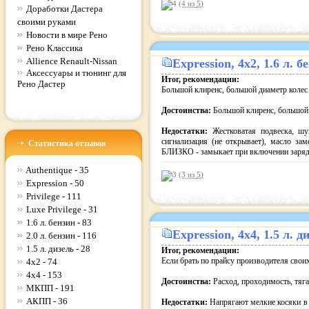
(4 из
5
)
Доработки Дастера
своими руками
Новости в мире Рено
Рено Классика
Allience Renault-Nissan
Expression
, 4x2, 1.6 л.
Аксессуары и тюнинг для
Итог, рекомендации:
Рено Дастер
Большой клиренс, большой диаметр колес
Достоинства:
Большой клиренс, большой 
Недостатки:
Жестковатая подвеска, шу
сигнализация (не открывает), масло зам
Статистика отзывов
БЛИЗКО - замыкает при включении заряд
Authentique - 35
(3 из
5
)
Expression - 50
Privilege - 111
Luxe Privilege - 31
1.6 л. бензин - 83
Expression
, 4x4, 1.5 л.
2.0 л. бензин - 116
1.5 л. дизель - 28
Итог, рекомендации:
Если брать по прайсу производителя свои
4x2 - 74
4x4 - 153
Достоинства:
Расход, проходимость, тяга
МКПП - 191
АКПП - 36
Недостатки:
Напрягают мелкие косяки в 