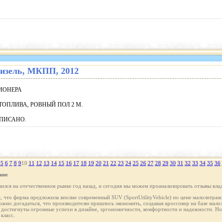
. дизель, МКПП, 2012
ИОНЕРА
ТОПЛИВА, РОВНЫЙ ПОЛ 2 М.
АПИСАНО.
5
6
7
8
9
10
11
12
13
14
15
16
17
18
19
20
21
22
23
24
25
26
27
28
29
30
31
32
33
34
35
36
ине
лся на отечественном рынке год назад, и сегодня мы можем проанализировать отзывы влад
м, что фирма предложила вполне современный SUV (SportUtilityVehicle) по цене малолитражн
ожно догадаться, что производителю пришлось экономить, создавая кроссовер на базе мал
остигнуты огромные успехи в дизайне, эргономичности, комфортности и надежности. Но 
класс.