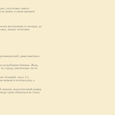
едач, отсутствие самого
 не менее, в своем ценовом
асить впечатления от поездки, да
ионах, можно отчетливо
производителей, давая заметную
ом потреблении бензина. Жаль,
у по городу значительно легче.
нт, больший, чем у 2-х
ва меньше в полтора раза, а
50 литров), недостаточный размер
оводу грязи обижаться не стоит,