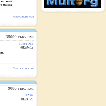
рно что-б
го мелких
Читать полностью
35000
тыс. км.
BCE6YDET
2013-09-17
ом.
Читать полностью
9000
тыс. км.
Fil2607
2013-09-22