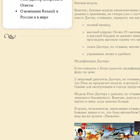
Базовая модель
Ответы
Конечно, базовые модели укомплектованы о
О компании Renault в
дешевого приемника, не говоря уже о сис
России и в мире
классе Дастер, очевидно, лидирует, так к
полный привод;
высокий клиренс (более 20 сантим
и высокий бордюр не вызовет пани
проследить высокую оценку его в
салон Дастера, по отзывам, впол
управление легкое и удобное.
Модификации Дастера
Если говорить о более дорогих модификаци
фору по цене.
2-литровый двигатель Дастера, по отзывам
что Рено не предлагает модели, в которой 
Однако для эксплуатации в городе предус
Модель Рено Дастера с дизелем, по отзыв
литрового бензинового. Конечно, разгон и
значит и запас хода заметно больше.
В целом, пользователи, написавшие отзывы
боковых зеркал и то, что бока автомобиля
ведь вы же купили «Пыльник».