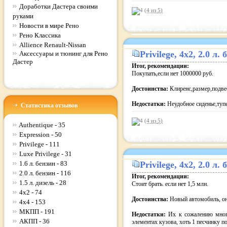
Доработки Дастера своими
(4 из
5
)
руками
Новости в мире Рено
Рено Классика
Allience Renault-Nissan
Privilege
, 4x2, 2.0 л
Аксессуары и тюнинг для Рено
Дастер
Итог, рекомендации:
Покупать,если нет 1000000 руб.
Достоинства:
Клиренс,размер,подвес
Недостатки:
Неудобное сиденье,туп
Статистика отзывов
(4 из
5
)
Authentique - 35
Expression - 50
Privilege - 111
Luxe Privilege - 31
1.6 л. бензин - 83
Privilege
, 4x2, 2.0 л
2.0 л. бензин - 116
Итог, рекомендации:
1.5 л. дизель - 28
Стоит брать. если нет 1,5 млн.
4x2 - 74
Достоинства:
Новый автомобиль, он
4x4 - 153
МКПП - 191
Недостатки:
Их к сожалению много
АКПП - 36
элементах кузова, хоть 1 песчинку п