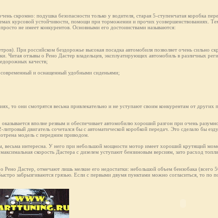
чень скромно: подушка безопасности только у водителя, старая 5-ступенчатая коробка пер
темах курсовой устойчивости, помощи при торможении и прочих усовершенствованиях. Тем
ак просто не имеет конкурентов. Основными его достоинствами называются:
етров). При российском бездорожье высокая посадка автомобиля позволяет очень сильно скр
ки. Читая отзывы о Рено Дастер владельцев, эксплуатирующих автомобиль в различных рег
недорожных качеств;
не современный и оснащенный удобными сиденьями;
ях, то они смотрятся весьма привлекательно и не уступают своим конкурентам от других 
, оказывается вполне резвым и обеспечивает автомобилю хороший разгон при очень разумн
2-литровый двигатель сочетался бы с автоматической коробкой передач. Это сделало бы езд
мотрена модель с передним приводом.
ам, весьма интересна. У него при небольшой мощности мотор имеет хороший крутящий моме
 максимальная скорость Дастерa с дизелем уступают бензиновым версиям, зато расход топли
 о Рено Дастер, отмечают лишь мелкие его недостатки: небольшой объем бензобака (всего 
 быстро забрызгиваются грязью. Если с первыми двумя пунктами можно согласиться, то по п