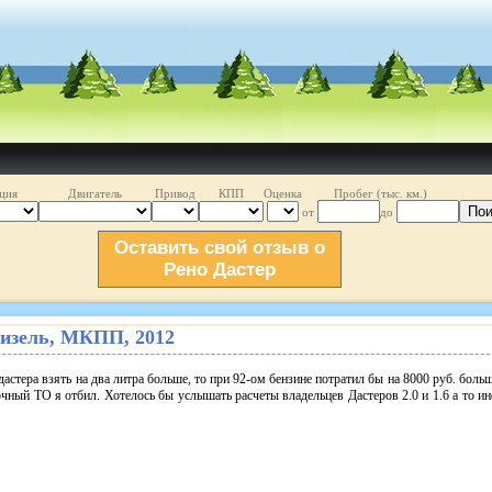
ция
Двигатель
Привод
КПП
Оценка
Пробег (тыс. км.)
Пои
от
до
Оставить свой отзыв о
Рено Дастер
. дизель, МКПП, 2012
астера взять на два литра больше, то при 92-ом бензине потратил бы на 8000 руб. больш
очный ТО я отбил. Хотелось бы услышать расчеты владельцев Дастеров 2.0 и 1.6 а то 
!