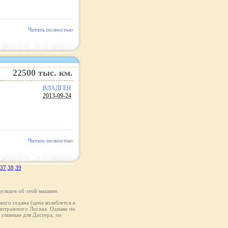
Читать полностью
22500
тыс. км.
ВЛАДГЕН
2013-09-24
Читать полностью
37
38
39
ельцев об этой машине.
ого седана (цена колеблется в
олитражного Логана. Однако по
главным для Дастера, по