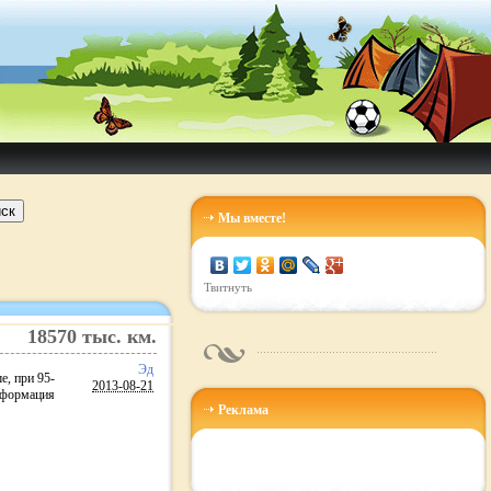
ск
Мы вместе!
Твитнуть
18570
тыс. км.
Эд
е, при 95-
2013-08-21
информация
Реклама