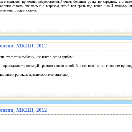
ла маленькие, приемник посредственный-очень большая ручка по середине, это наве
Коврики салона- специально с вырезом, что-б вся грязь под ковер шла.И много-мно
ания конструкции салона.
. бензин, МКПП, 2012
чи, отвезет на рыбалку, и залезет в лес за грибами.
По проходимости, пожалуй, сравним с шеви нивой. В остальном - логан с полным привод
дшипники роликов, практически моментально(
. бензин, МКПП, 2012