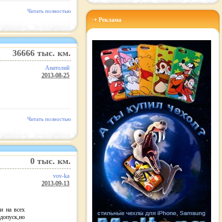
Читать полностью
Реклама
36666
тыс. км.
Анатолий
2013-08-25
Читать полностью
0
тыс. км.
vov-ka
2013-09-13
и на всех
-допуск,но