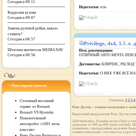
Сегодня в 09:11
Недостатки:
есть
Коррозия кузова
Сегодня в 09:07
(4 из
5
)
Замена рулевой рейки, какую
ставить?
Сегодня в 08:57
Privilege
, 4x4, 1.5 л
Штатная магнитола MEDIA NAV
Итог, рекомендации:
Сегодня в 08:56
ОТЛИЧНЫЙ АВТО МЕЧТА ПЕНС
Достоинства:
КЛИРЕНС, РАСХОД 
Недостатки:
О НИХ УЖЕ ВСЁ Н
(5 из
5
)
Популярные новости
Страницы:
1
2
3
4
Сезонный весенний
сервис от Renault
Рено Дастер – отзывы владельцев о маш
Renault VS Hyundai
Бюджетный внедорожник Рено Дастер появи
Показательный
Действительно, большая заслуга Рено в то
автопробег «1001 ночь
диапазоне от 440 до 680 тысяч рублей). М
сравнению с предыдущими моделями были д
классик»
отзывам владельцев, стал переход в другой 
Рено Дастер Вопросы и