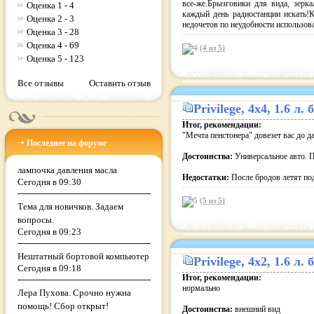
все-же.Брызговики для вида, зерка
Оценка 1 - 4
каждый день радиостанции искать!
Оценка 2 - 3
недочетов по неудобности использов
Оценка 3 - 28
Оценка 4 - 69
(4 из
5
)
Оценка 5 - 123
Все отзывы
Оставить отзыв
Privilege
, 4x4, 1.6 л
Итог, рекомендации:
"Мечта пенстонера" довезет вас до да
Последнее на форуме
Достоинства:
Универсальное авто. 
лампочка давления масла
Недостатки:
После бродов летят по
Сегодня в 09:30
(5 из
5
)
Тема для новичков. Задаем
вопросы.
Сегодня в 09:23
Нештатный бортовой компьютер
Privilege
, 4x2, 1.6 л
Сегодня в 09:18
Итог, рекомендации:
нормально
Лера Пухова. Срочно нужна
помощь! Сбор открыт!
Достоинства:
внешний вид