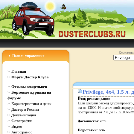
Комплекта
Панель управления
Главная
Форум Дастер Клуба
Отзывы владельцев
Privilege
, 4x4, 1.5 л
Бортовые журналы на
форуме
Итог, рекомендации:
Если средний расход двухлитрового д
Характеристики и цены
ом на 13000. И значит свой сверхур
Дастер в России
протеречивая от 7 л. до 17 л/100км!!
Документация
Фотографии
Достоинства:
есть
Видео
Недостатки:
есть
Автофрамос