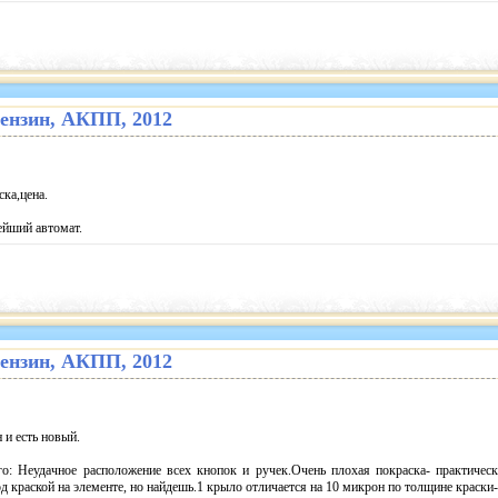
. бензин, АКПП, 2012
ка,цена.
ейший автомат.
. бензин, АКПП, 2012
 и есть новый.
: Неудачное расположение всех кнопок и ручек.Очень плохая покраска- практическ
од краской на элементе, но найдешь.1 крыло отличается на 10 микрон по толщине краски