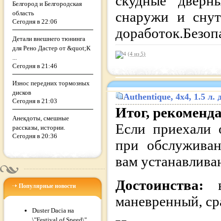
скудные дверны
Белгород и Белгородская
снаружи и снут
область
Сегодня в 22:06
доработок.Безоп
Детали внешнего тюнинга
для Рено Дастер от &quot;К
(4 из
5
)
...
Сегодня в 21:46
Износ передних тормозных
дисков
Authentique
, 4x4, 1.5 л
Сегодня в 21:03
Итог, рекоменд
Анекдоты, смешные
Если приехали 
рассказы, истории.
Сегодня в 20:36
при обслуживан
вам устанавлива
Достоинства:
Популярные новости
маневренный, ср
Duster Dacia на
\"Festival of Speed\"