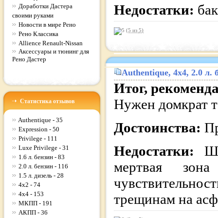
Недостатки:
бак
Доработки Дастера
своими руками
Новости в мире Рено
(5 из
5
)
Рено Классика
Allience Renault-Nissan
Аксессуары и тюнинг для
Рено Дастер
Authentique
, 4x4, 2.0 л
Итог, рекоменд
Нужен домкрат 
Статистика отзывов
Authentique - 35
Достоинства:
Пр
Expression - 50
Privilege - 111
Недостатки:
Ш
Luxe Privilege - 31
1.6 л. бензин - 83
мертвая зона
2.0 л. бензин - 116
1.5 л. дизель - 28
чувствительно
4x2 - 74
4x4 - 153
трещинам на асф
МКПП - 191
АКПП - 36