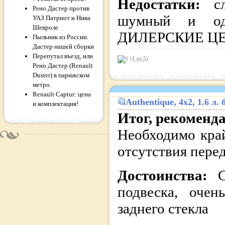
Недостатки:
с
Рено Дастер против
шумный и оди
УАЗ Патриот и Нива
Шевроле
ДИЛЕРСКИЕ ЦЕ
Пыльник из России.
Дастер нашей сборки
Перепутал въезд, или
(1 из
5
)
Рено Дастер (Renault
Duster) в парижском
метро.
Renault Captur: цена
Authentique
, 4x2, 1.6 л
и комплектация!
Итог, рекоменд
Необходимо край
отсутствия пере
Достоинства:
подвеска, очен
заднего стекла