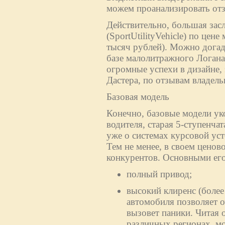
можем проанализировать отз
Действительно, большая зас
(SportUtilityVehicle) по цен
тысяч рублей). Можно догад
базе малолитражного Логан
огромные успехи в дизайне,
Дастера, по отзывам владельц
Базовая модель
Конечно, базовые модели ук
водителя, старая 5-ступенча
уже о системах курсовой ус
Тем не менее, в своем ценово
конкурентов. Основными его
полный привод;
высокий клиренс (более
автомобиля позволяет о
вызовет паники. Читая 
различных регионах, м