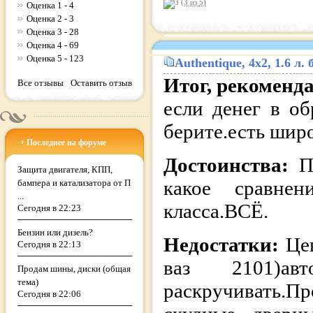
(3 из
5
)
Оценка 1 - 4
Оценка 2 - 3
Оценка 3 - 28
Оценка 4 - 69
Оценка 5 - 123
Authentique
, 4x2, 1.6 л
Итог, рекоменд
Все отзывы
Оставить отзыв
если денег в об
берите.есть шир
Последнее на форуме
Достоинства:
П
Защита двигателя, КПП,
какое сравнен
бампера и катализатора от П
...
класса.ВСЁ.
Сегодня в 22:23
Бензин или дизель?
Недостатки:
Це
Сегодня в 22:13
ваз 2101)авто
Продам шины, диски (общая
тема)
раскручивать.
Сегодня в 22:06