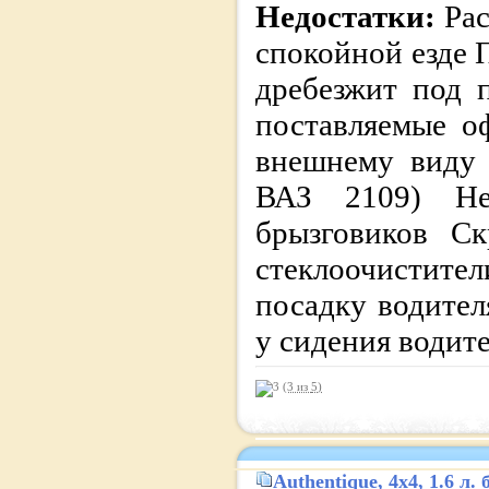
Недостатки:
Рас
спокойной езде 
дребезжит под 
поставляемые о
внешнему виду 
ВАЗ 2109) Нео
брызговиков Ск
стеклоочисти
посадку водите
у сидения водит
(3 из
5
)
Authentique
, 4x4, 1.6 л