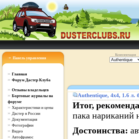
Комплектация
Панель управления
Главная
Форум Дастер Клуба
Отзывы владельцев
Authentique
, 4x4, 1.6 л
Бортовые журналы на
форуме
Итог, рекоменд
Характеристики и цены
пака нариканий 
Дастер в России
Документация
Фотографии
Достоинства:
ав
Видео
Автофрамос