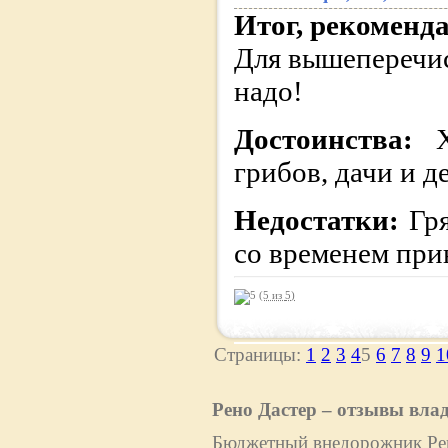
Итог, рекоменд
Для вышеперечис
надо!
Достоинства:
грибов, дачи и д
Недостатки:
Гр
со временем при
(5 из
5
)
Страницы:
1
2
3
4
5
6
7
8
9
1
Рено Дастер – отзывы вла
Бюджетный внедорожник Рено