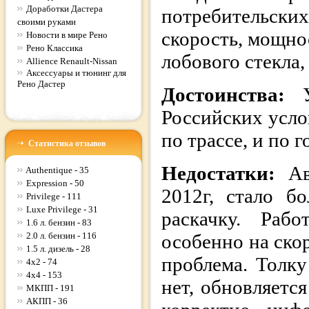
Доработки Дастера
потребительских
своими руками
скорость, мощно
Новости в мире Рено
Рено Классика
лобового стекла, 
Allience Renault-Nissan
Аксессуары и тюнинг для
Рено Дастер
Достоинства:
Российских усло
по трассе, и по 
Статистика отзывов
Недостатки:
А
Authentique - 35
Expression - 50
2012г, стало б
Privilege - 111
Luxe Privilege - 31
раскачку. Раб
1.6 л. бензин - 83
2.0 л. бензин - 116
особенно на ско
1.5 л. дизель - 28
проблема. Толк
4x2 - 74
4x4 - 153
нет, обновляетс
МКПП - 191
АКПП - 36