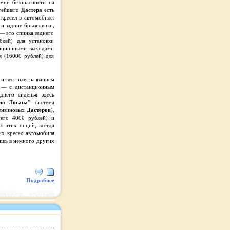
емни безопасности на
тейшего
Дастера
есть
 кресел в автомобиле.
 и задние брызговики,
— это спинка заднего
блей) для установки
диционными выходами
я (16000 рублей) для
известным названием
 — с дистанционным
днего сиденья здесь
но Логана"
система
бензиновых
Дастеров
),
сего 4000 рублей) и
х этих опций, всегда
х кресел автомобиля
ишь в немного других
Подробнее