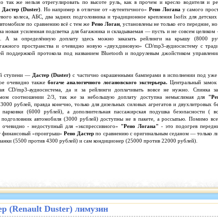
но так же нельзя отрегулировать по высоте руль, как в прочем и кресло водителя и р
х
Дастер (Duster)
. Но например в отличие от «аутентичного»
Рено Логана
у самого прос
вого колеса, АБС, два задних подголовника и традиционное крепления Isofix для детских
автомобиле по сравнению всё с тем же
Рено Логан
, установлены не только его передние, но
а новая усиленная подсветка для багажника и складываемая — пусть и не совсем целиком 
я. А за определённую доплату здесь можно заказать рейлинги на крышу (8000 ру
агажного пространства и очевидно новую «двухдиновую» СD/mp3-аудиосистему с тра
й поддержкой протокола под названием Bluetooth и подрулевым джойстиком управлени
ей ступени —
Дастер (Duster)
с частично окрашенными бамперами в исполнении под уже 
рое очевидно также
богаче аналогичного логановского экстерьера.
Центральный замок
вая СD/mp3-аудиосистема, да и за рейлинги доплачивать вовсе не нужно. Спинка за
ямом соотношении 2/3, так же за небольшую доплату доступна немыслимая для
"Ре
3000 рублей, правда конечно, только для дизельных силовых агрегатов и двухлитровых 
и парковки (6000 рублей), а дополнительная пассажирская подушка безопасности ( в
 подголовник автомобиля (3000 рублей) доступны не в пакете, а россыпью. Помимо все
 очевидно - недоступный для «экспрессивного»
"Рено Логана"
- это подогрев передни
от финансовый «проигрыш»
Рено Дастер
по сравнению с оригинальным седаном — только л
анки (5500 против 4300 рублей) и сам кондиционер (25000 против 22000 рублей).
р (Renault Duster) лимузин