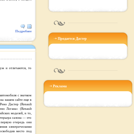
Подробнее
Продается Дастер
 уж и отличаются, то
Реклама
автомобиля с значком
 на нашем сайте еще в
Рено Дастер (Renault
ено Логана» (Renault
ийских моделей, и то,
терьера салона — это
в первую очередь они
ления электрическими
освободив место под