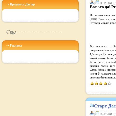
|
19-12-2011, 
Продается Дастер
Вот это да! Р
Но только лишь как
(RTR). Кажется, что
которой можно провод
Реклама
Все инженеры из Re
получился очень даж
1,5 метра. Использу
новый автомобиль по
Рено Дастер (Renaul
экраны. Кроме того
Связь между пассаж
имеет 5 пасадочных
сиденья были использ
Старт Даст
|
16-12-2011, 