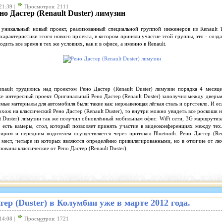
21:39 |
Просмотров: 2111
ено Дастер (Renault Duster) лимузин
 уникальный новый проект, реализованный специальной группой инженеров из Renault 
 характеристики этого нового проекта, в котором приняли участие этой группы, это - созд
ить все время в тех же условиях, как и в офисе, а именно в Renault.
nault трудились над проектом Рено Дастер (Renault Duster) лимузин порядка 4 месяц
е интересный проект. Оригинальный Рено Дастер (Renault Duster) заполучил между дверь
емые материалы для автомобиля были такие как: нержавеющая лёгкая сталь и оргстекло. И е
хож на классический Рено Дастер (Renault Duster), то внутри можно увидеть все роскоши 
t Duster) лимузин так же получил обновлённый мобильным офис: WiFi сети, 3G маршрутиза
, есть камеры, стол, который позволяет принять участие в видеоконференциях между тех
иром и передним водителем осуществляется через протокол Bluetooth. Рено Дастер (Ren
 мест, четыре из которых являются определённо привилегированными, но в отличие от лю
ованы классические от Рено Дастер (Renault Duster).
ер (Duster) в Колумбии уже в марте 2012 года.
14:08 |
Просмотров: 1721