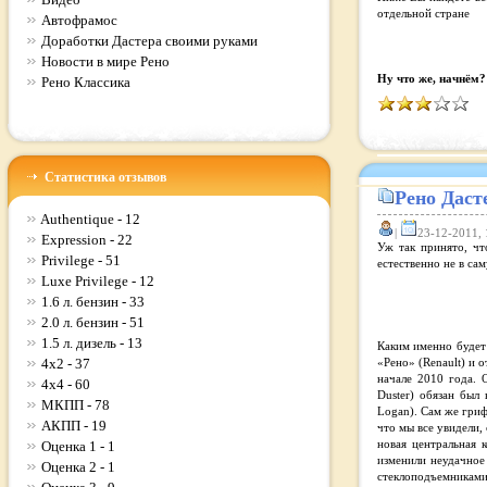
отдельной стране
Автофрамос
Доработки Дастера своими руками
Новости в мире Рено
Ну что же, начнём?
Рено Классика
Статистика отзывов
Рено Дасте
Authentique - 12
|
23-12-2011, 
Expression - 22
Уж так принято, чт
Privilege - 51
естественно не в са
Luxe Privilege - 12
1.6 л. бензин - 33
2.0 л. бензин - 51
1.5 л. дизель - 13
Каким именно будет 
4x2 - 37
«Рено» (Renault) и 
начале 2010 года. 
4x4 - 60
Duster) обязан был
МКПП - 78
Logan). Сам же гриф
АКПП - 19
что мы все увидели,
Оценка 1 - 1
новая центральная 
изменили неудачное
Оценка 2 - 1
стеклоподъемниками