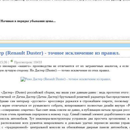
 Начиная в порядке убывания цены...
р (Renault Duster) - точное иcключение из правил.
15:36 |
Просмотров: 10410
о иномарки «нашего» производства не отличаются от их заграничных аналогов, а если
мую лучшую сторону. Но Дастер (Duster) — точно исключение из этих правил.
«Дастер» (Duster) российской сборки, мы знали уже давным-давно : ведь прототип этого 
отличной от Дачиа Дастер (Дачиа Дастер) брутальной решеткой радиатора был представлен
Однако сам интерьер «русского» кроссовера держался в строжайшем секрете, поскольку 
 в корне отличаться от румынского собрата, копировавшего полностью дизайн внутри «Р
 «совершенно секретно» был снят лишь совсем не давно, в публикации начала продаж росс
 стало очень приятным сюрпризом к новому году. Самый главный элемент доработанного ин
консоль автомобиля. Тут инженеры-конструкторы устранили два просчета эргономики: 
 расположение всех рукояток микроклимата и довольно удачно перенесли кнопки управ
 с «традиционной» центральной консоли на обновлённые дверные панели автомобиля, 