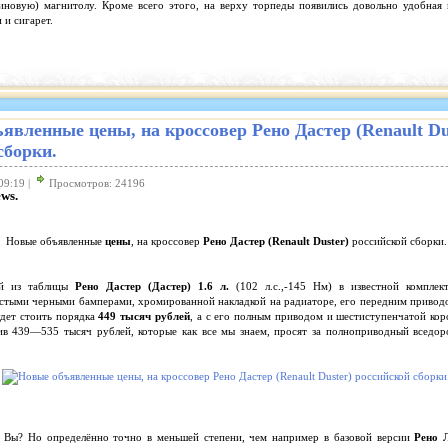
иновую) магнитолу. Кроме всего этого, на верху торпеды появились довольно удобна
 и сигарет.
явленные цены, на кроссовер Рено Дастер (Renault Du
сборки.
09:19 |
Просмотров: 24196
ws.
Новые объявленные
цены
, на кроссовер
Рено Дастер (Renault Duster)
российской сборки.
ый из таблицы
Рено Дастер (Дастер) 1.6 л.
(102 л.с.,-145 Нм) в известной комплек
стыми черными бамперами, хромированной накладкой на радиаторе, его передним привод
удет стоить порядка
449 тысяч рублей
, а с его полным приводом и шестиступенчатой ко
в 439—535 тысяч рублей, которые как все мы знаем, просят за полноприводный вседор
 Вы? Но определённо точно в меньшей степени, чем например в базовой версии
Рено 