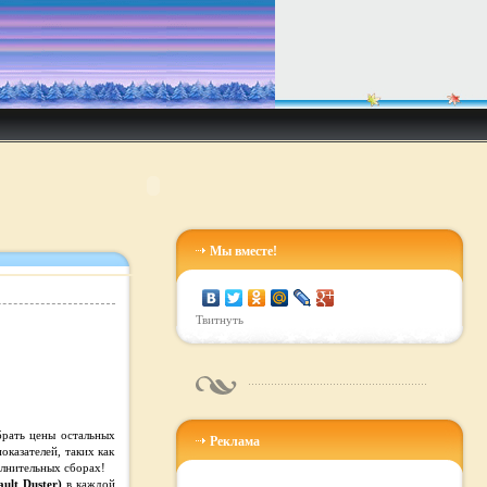
Мы вместе!
Твитнуть
брать цены остальных
Реклама
казателей, таких как
олнительных сборах!
ult Duster)
в каждой