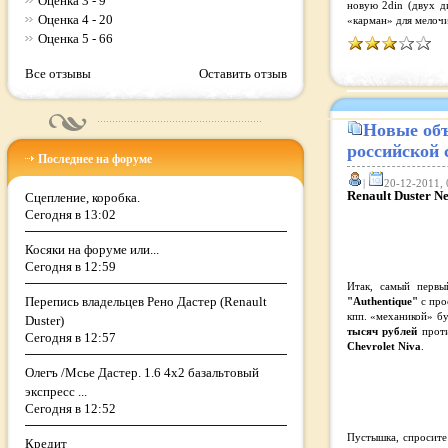
Оценка 3 - 9
новую 2din (двух д
Оценка 4 - 20
«карман» для мелочи
Оценка 5 - 66
Все отзывы
Оставить отзыв
Новые объ
российской 
Последнее на форуме
|
20-12-2011, 
Renault Duster Ne
Сцепление, коробка.
Сегодня в 13:02
Косяки на форуме или...
Сегодня в 12:59
Итак, самый перв
Перепись владельцев Рено Дастер (Renault
"Authentique"
с про
кпп. «механикой» б
Duster)
тысяч рублей
проти
Сегодня в 12:57
Chevrolet Niva
.
Олегъ /Мсье Дастер. 1.6 4х2 базальтовый
экспресс ...
Сегодня в 12:52
Пустышка, спросите
Кредит