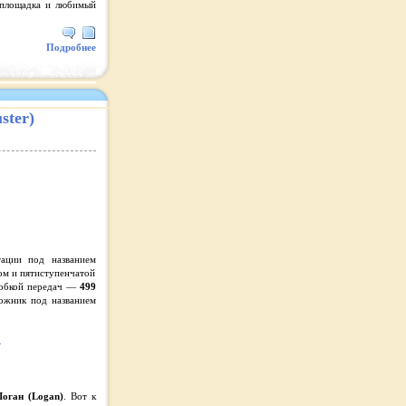
я площадка и любимый
Подробнее
ster)
тации под названием
ом и пятиступенчатой
робкой передач —
499
ожник под названием
Логан (Logan)
. Вот к