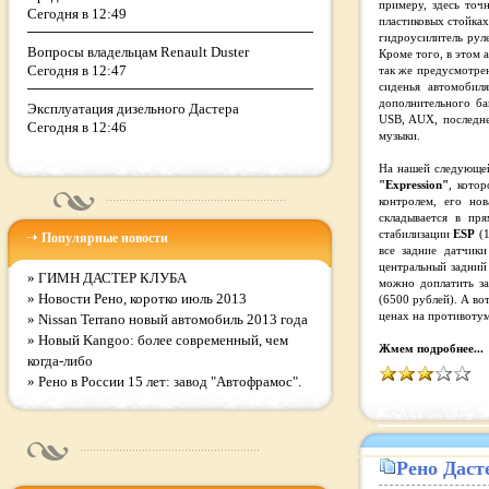
примеру, здесь точ
Сегодня в 12:49
пластиковых стойка
гидроусилитель руле
Вопросы владельцам Renault Duster
Кроме того, в этом 
Сегодня в 12:47
так же предусмотрен
сиденья автомобил
дополнительного б
Эксплуатация дизельного Дастера
USB, AUX, последне
Сегодня в 12:46
музыки.
На нашей следующ
"Expression"
, кото
контролем, его но
складывается в пр
стабилизации
ESP
(1
Популярные новости
все задние датчик
центральный задний
»
ГИМН ДАСТЕР КЛУБА
можно доплатить за
»
Новости Рено, коротко июль 2013
(6500 рублей). А в
ценах на противотум
»
Nissan Terrano новый автомобиль 2013 года
»
Новый Kangoo: более современный, чем
Жмем подробнее...
когда-либо
»
Рено в России 15 лет: завод "Автофрамос".
Рено Дасте