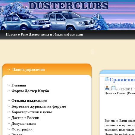
Новсти о Рено Дастер, цены и общая информация
Панель управления
Сравнение
Главная
|
26-12-2011, 
Форум Дастер Клуба
Цена на Duster (Рено
Отзывы владельцев
Бортовые журналы на форуме
Характеристики и цены
Дастер в России
Все мы с Вами знае
Документация
регионов и провести
Фотографии
таможня, налоговые 
Видео
Ниже Вы найдёте в