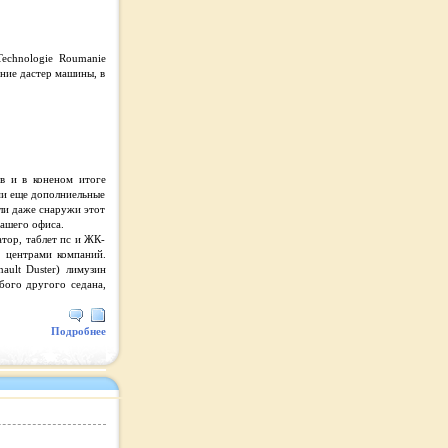
Technologie Roumanie
ание дастер машины, в
ев и в коненом итоге
ми еще дополниельные
сли даже снаружи этот
нашего офиса.
тор, таблет пс и ЖК-
. центрами компаний.
ault Duster) лимузин
бого другого седана,
Подробнее