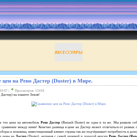
 цен на Рено Дастер (Duster) в Мире.
10:07 |
Просмотров: 12416
 Дастер) на планете Земля!
м что цена на автомобиль
Рено Дастер
(Renault Duster) не одна и та же. Мы решили со
 сравнение между ними! Конечно разница в цене на Дастер может отличаться от разных по
сборы и пошлины, инвестиционный климат страны так же подчёркивает потребность в доп
се цены на
Дастер
(Duster), начиная с самой дешевой и дорогой версии
Рено Дастер (Rena